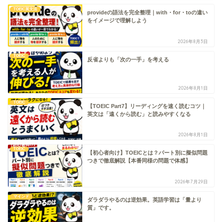
TOEIC英文法
provideの語法を完全整理｜with・for・toの違い
をイメージで理解しよう
2026年8月3日
TOEIC
反省よりも「次の一手」を考える
2026年8月1日
TOEIC
【TOEIC Part7】リーディングを速く読むコツ｜
英文は「遠くから読む」と読みやすくなる
2026年8月1日
TOEIC
【初心者向け】TOEICとは？パート別に擬似問題
つきで徹底解説【本番同様の問題で体感】
2026年7月29日
マインド
ダラダラやるのは逆効果。英語学習は「量より
質」です。