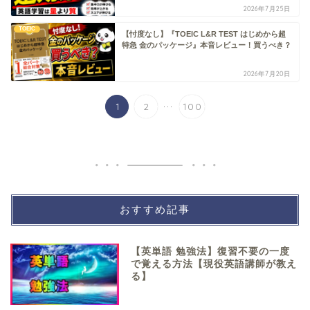
2026年7月25日
TOEIC
【忖度なし】『TOEIC L&R TEST はじめから超
特急 金のパッケージ』本音レビュー！買うべき？
2026年7月20日
...
1
2
100
おすすめ記事
【英単語 勉強法】復習不要の一度
で覚える方法【現役英語講師が教え
る】