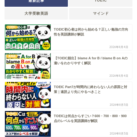
TOEIC
最新記事
大学受験英語
マインド
TOEIC
TOEIC初心者は何から始める？正しい勉強の方向
性を英語講師が解説
2026年8月4日
英単語
【TOEIC頻出】blame A for B / blame B on Aの
違いをわかりやすく解説
2026年8月4日
TOEIC
TOEIC Part7が時間内に終わらない人の原因と対
策｜速読より先にやるべきこと
2026年8月3日
TOEIC
TOEICは何点からすごい？600・700・800・900
点のレベルを英語講師が解説
2026年8月3日