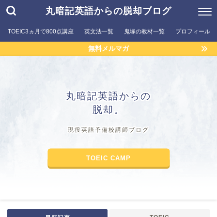
丸暗記英語からの脱却ブログ
TOEIC3ヵ月で800点講座
英文法一覧
鬼塚の教材一覧
プロフィール
無料メルマガ
丸暗記英語からの
脱却。
現役英語予備校講師ブログ
TOEIC CAMP