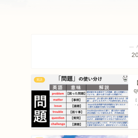
― 
2
英語
【
q
【
・