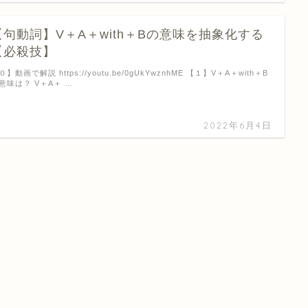
【句動詞】V＋A＋with＋Bの意味を抽象化する
【必殺技】
０】動画で解説 https://youtu.be/0gUkYwznhME 【１】V＋A＋with＋B
意味は？ V＋A＋ …
2022年6月4日