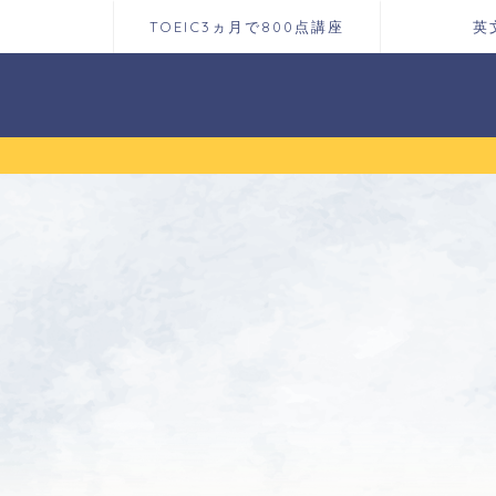
TOEIC3ヵ月で800点講座
英