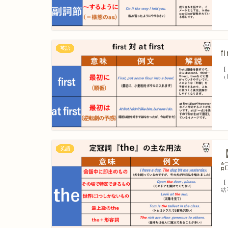
英語
f
【
（
英語
【
結