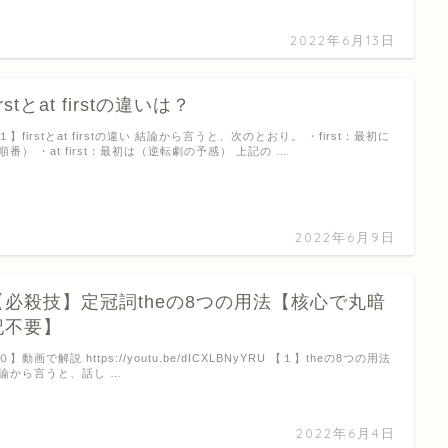
2022年6月13日
irstとat firstの違いは？
１】firstとat firstの違い 結論から言うと、次のとおり。 ・first：最初に
順番） ・at first：最初は（逆転劇の予感） 上記の …
2022年6月9日
【必殺技】定冠詞theの8つの用法【核心で丸暗
記不要】
０】動画で解説 https://youtu.be/dICXLBNyYRU 【１】theの8つの用法
論から言うと、話し …
2022年6月4日