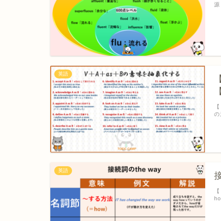
源
英語
【
の
英語
【
h