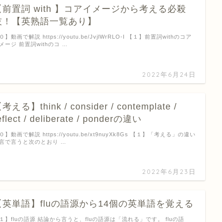
【前置詞 with 】コアイメージから考える必殺
技！【英熟語一覧あり】
０】動画で解説 https://youtu.be/JvjlWrRLO-I 【１】前置詞withのコア
メージ 前置詞withのコ …
2022年6月24日
考える】think / consider / contemplate /
eflect / deliberate / ponderの違い
０】動画で解説 https://youtu.be/xt9nuyXk8Gs 【１】「考える」の違い
言で言うと次のとおり …
2022年6月23日
【英単語】fluの語源から14個の英単語を覚える
１】fluの語源 結論から言うと、fluの語源は「流れる」です。 fluの語