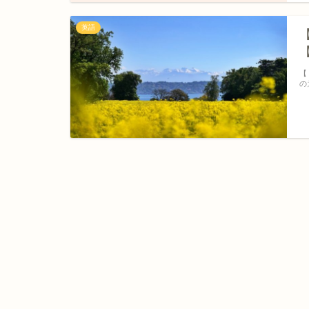
英語
【
の