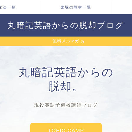
文法一覧
鬼塚の教材一覧
丸暗記英語からの脱却ブログ
無料メルマガ
丸暗記英語からの
脱却。
現役英語予備校講師ブログ
TOEIC CAMP