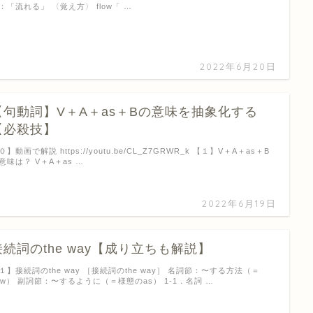
：「流れる」 〈覚え方〉 flow「 …
2022年6月20日
【句動詞】V＋A＋as＋Bの意味を抽象化する
【必殺技】
０】動画で解説 https://youtu.be/CL_Z7GRWR_k 【１】V＋A＋as＋B
意味は？ V＋A＋as …
2022年6月19日
接続詞のthe way【成り立ちも解説】
１】接続詞のthe way ［接続詞のthe way］ 名詞節：〜する方法（＝
ow） 副詞節：〜するように（＝様態のas） 1-1．名詞 …