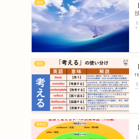
英語
【
イ
英語
【
r
【
一
英単語
【