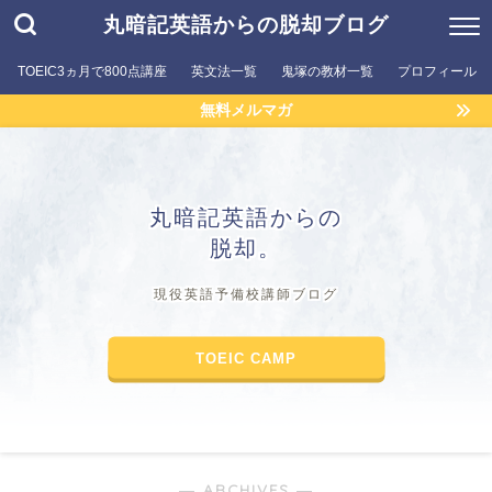
丸暗記英語からの脱却ブログ
TOEIC3ヵ月で800点講座
英文法一覧
鬼塚の教材一覧
プロフィール
無料メルマガ
丸暗記英語からの
脱却。
現役英語予備校講師ブログ
TOEIC CAMP
― ARCHIVES ―