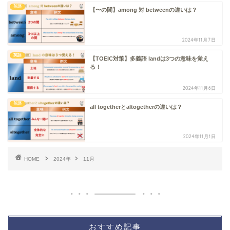
英語
【〜の間】among 対 betweenの違いは？
2024年11月7日
英語
【TOEIC対策】多義語 landは3つの意味を覚え
る！
2024年11月6日
英語
all togetherとaltogetherの違いは？
2024年11月1日
HOME
2024年
11月
おすすめ記事