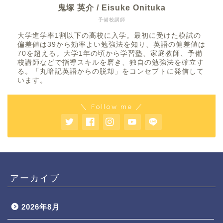
鬼塚 英介 / Eisuke Onituka
予備校講師
大学進学率1割以下の高校に入学。最初に受けた模試の
偏差値は39から効率よい勉強法を知り、英語の偏差値は
70を超える。大学1年の頃から学習塾、家庭教師、予備
校講師などで指導スキルを磨き、独自の勉強法を確立す
る。「丸暗記英語からの脱却」をコンセプトに発信して
います。
＼ Follow me ／
アーカイブ
2026年8月