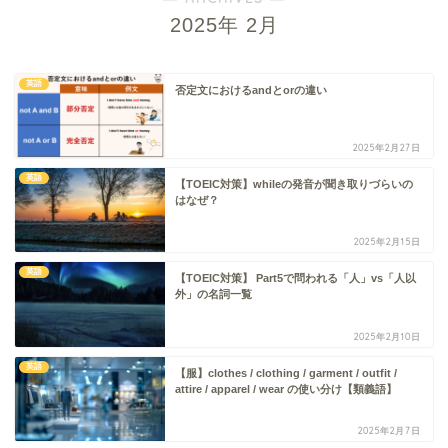
2025年 2月
英語
否定文におけるandとorの違い
2025年2月27日
英語
【TOEIC対策】whileの発音が聞き取りづらいの
はなぜ？
2025年2月15日
英語
【TOEIC対策】 Part5で問われる「人」vs「人以
外」の名詞一覧
2025年2月10日
英語
【服】clothes / clothing / garment / outfit /
attire / apparel / wear の使い分け【類義語】
2025年2月7日