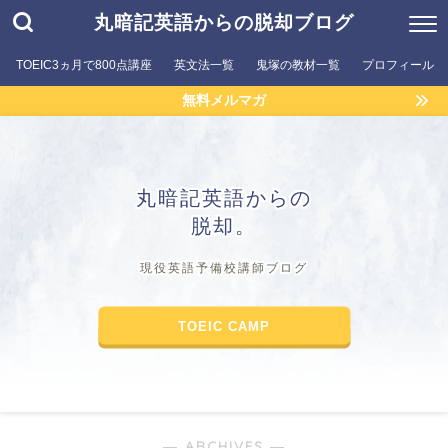
丸暗記英語からの脱却ブログ
TOEIC3ヵ月で800点講座
英文法一覧
鬼塚の教材一覧
プロフィール
無料メルマガ
丸暗記英語からの
脱却。
現役英語予備校講師ブログ
TOEIC CAMP
― ARCHIVES ―