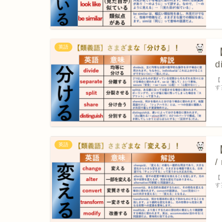
英語
【
d
【
す
英語
【
/
【
す