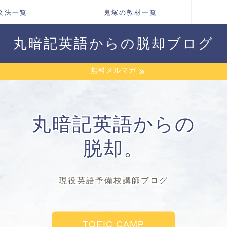
文法一覧
鬼塚の教材一覧
丸暗記英語からの脱却ブログ
無料メルマガ
丸暗記英語からの
脱却。
現役英語予備校講師ブログ
TOEIC CAMP