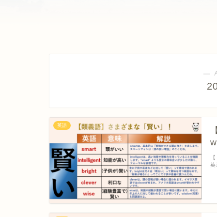
― 
2
英語
【
【
英