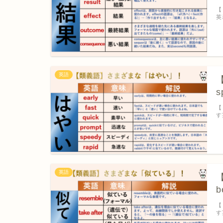
【
英
英語
【
s
【
す
英語
【
b
【
す