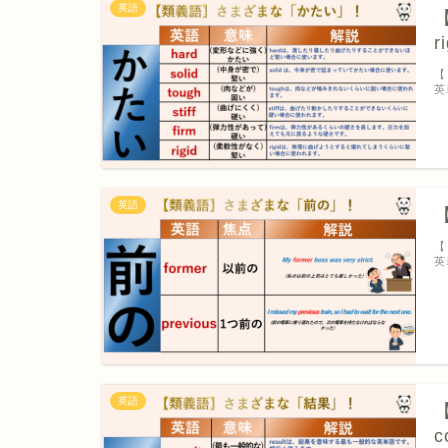
英語
【
r
【
英
英語
【
【
英
英語
【
c