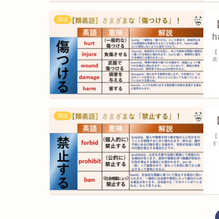
英語
【
【
表
英語
【
【
す