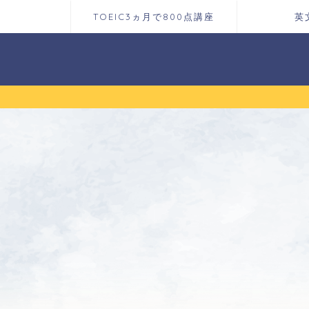
TOEIC3ヵ月で800点講座
英