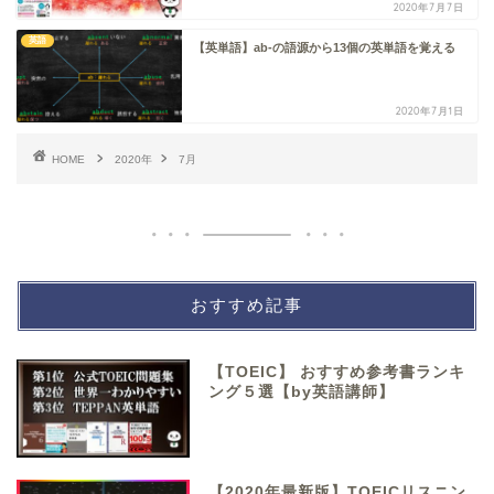
2020年7月7日
英語
【英単語】ab-の語源から13個の英単語を覚える
2020年7月1日
HOME
2020年
7月
おすすめ記事
【TOEIC】 おすすめ参考書ランキ
ング５選【by英語講師】
【2020年最新版】TOEICリスニン