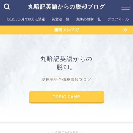
丸暗記英語からの脱却ブログ
TOEIC3ヵ月で800点講座
英文法一覧
鬼塚の教材一覧
プロフィール
無料メルマガ
丸暗記英語からの
脱却。
現役英語予備校講師ブログ
TOEIC CAMP
― ARCHIVES ―