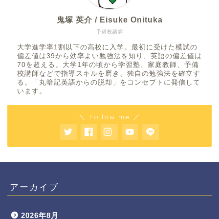
鬼塚 英介 / Eisuke Onituka
予備校講師
大学進学率1割以下の高校に入学。最初に受けた模試の
偏差値は39から効率よい勉強法を知り、英語の偏差値は
70を超える。大学1年の頃から学習塾、家庭教師、予備
校講師などで指導スキルを磨き、独自の勉強法を確立す
る。「丸暗記英語からの脱却」をコンセプトに発信して
います。
＼ Follow me ／
アーカイブ
2026年8月