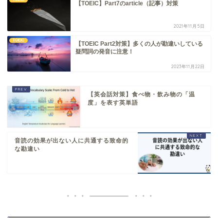
【TOEIC】Part7のarticle（記事）対策
2021年11月5日
TOEIC
【TOEIC Part2対策】多くの人が勘違いしている
疑問詞の発音に注意！
2023年11月22日
【英会話対策】食べ物・飲み物の「温
度」を表す英単語
音読の効果が出ない人に共通する致命的
な勘違い