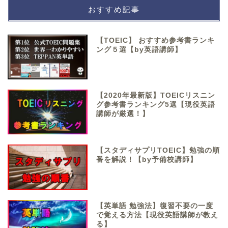
おすすめ記事
【TOEIC】 おすすめ参考書ランキ
ング５選【by英語講師】
【2020年最新版】TOEICリスニン
グ参考書ランキング5選【現役英語
講師が厳選！】
【スタディサプリTOEIC】勉強の順
番を解説！【by予備校講師】
【英単語 勉強法】復習不要の一度
で覚える方法【現役英語講師が教え
る】