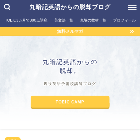
丸暗記英語からの脱却ブログ
TOEIC3ヵ月で800点講座
英文法一覧
鬼塚の教材一覧
プロフィール
無料メルマガ
丸暗記英語からの
脱却。
現役英語予備校講師ブログ
TOEIC CAMP
TOEIC