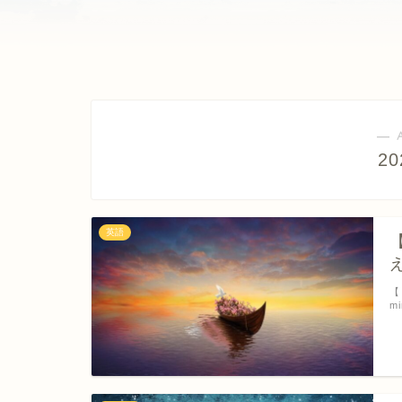
― 
2
英語
【
m