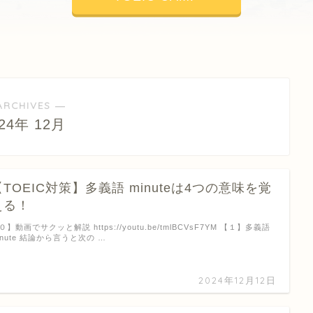
ARCHIVES ―
024年 12月
【TOEIC対策】多義語 minuteは4つの意味を覚
える！
０】動画でサクッと解説 https://youtu.be/tmlBCVsF7YM 【１】多義語
inute 結論から言うと次の …
2024年12月12日