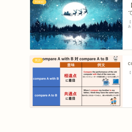
TOEIC
【
【
あ
英語
c
【１