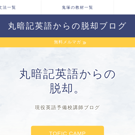
文法一覧
鬼塚の教材一覧
丸暗記英語からの脱却ブログ
無料メルマガ
丸暗記英語からの
脱却。
現役英語予備校講師ブログ
TOEIC CAMP