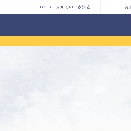
TOEIC3ヵ月で800点講座
英