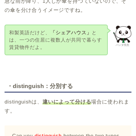
急な雨が降り、1人しか傘を持つていないので、そ
の傘を分け合うイメージですね。
和製英語だけど、
「シェアハウス」
と
は、一つの住居に複数人が共同で暮らす
パンダ先生
賃貸物件だよ。
・distinguish：分別する
distinguishは、
違いによって分ける
場合に使われま
す。
Can you
distinguish
between the two types