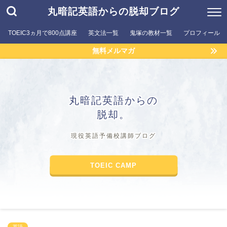
丸暗記英語からの脱却ブログ
TOEIC3ヵ月で800点講座
英文法一覧
鬼塚の教材一覧
プロフィール
無料メルマガ
丸暗記英語からの
脱却。
現役英語予備校講師ブログ
TOEIC CAMP
英語