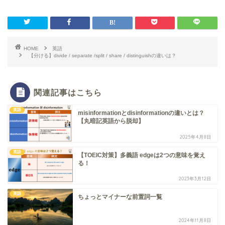
HOME
英語
【分ける】divide / separate /split / share / distinguishの違いは？
関連記事はこちら
英語
misinformationとdisinformationの違いとは？
【丸暗記英語から脱却】
2025年4月8日
英語
【TOEIC対策】多義語 edgeは2つの意味を覚え
る！
2023年3月12日
英語
ちょっとマイナーな前置詞一覧
2024年11月8日