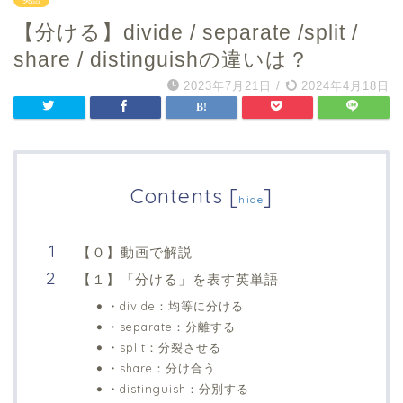
【分ける】divide / separate /split /
share / distinguishの違いは？
2023年7月21日
/
2024年4月18日
Contents
[
]
hide
【０】動画で解説
【１】「分ける」を表す英単語
・divide：均等に分ける
・separate：分離する
・split：分裂させる
・share：分け合う
・distinguish：分別する