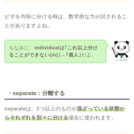
ピザを均等に分ける時は、数学的な力が試されるこ
とがありますよね。
ちなみに、
individualは｢これ以上分け
ることができない(in)｣→｢個人｣
だよ。
パンダ先生
・separate：分離する
separateは、2つ以上のものが
混ざっている状態か
らそれぞれを別々に分ける
場合に使われます。