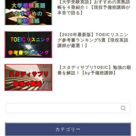
【大学受験英語】おすすめの英熟語
帳を４冊紹介！【現役予備校講師が
本音で語る】
【2020年最新版】TOEICリスニン
グ参考書ランキング5選【現役英語
講師が厳選！】
【スタディサプリTOEIC】勉強の順
番を解説！【by予備校講師】
カテゴリー