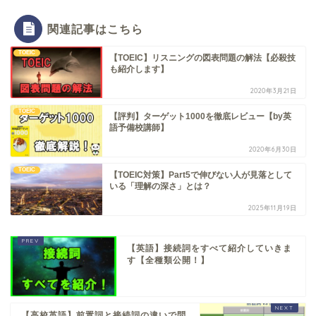
関連記事はこちら
TOEIC
【TOEIC】リスニングの図表問題の解法【必殺技
も紹介します】
2020年3月21日
TOEIC
【評判】ターゲット1000を徹底レビュー【by英
語予備校講師】
2020年6月30日
TOEIC
【TOEIC対策】Part5で伸びない人が見落として
いる「理解の深さ」とは？
2025年11月19日
【英語】接続詞をすべて紹介していきま
す【全種類公開！】
【高校英語】前置詞と接続詞の違いで問