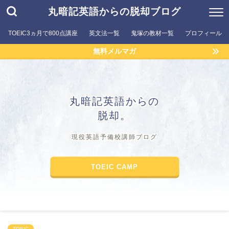
丸暗記英語からの脱却ブログ
TOEIC3ヵ月で800点講座
英文法一覧
鬼塚の教材一覧
プロフィール
無料メルマガ
丸暗記英語からの
脱却。
現役英語予備校講師ブログ
TOEIC CAMP
TOEIC