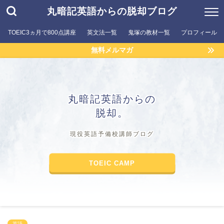
丸暗記英語からの脱却ブログ
TOEIC3ヵ月で800点講座
英文法一覧
鬼塚の教材一覧
プロフィール
無料メルマガ
丸暗記英語からの
脱却。
現役英語予備校講師ブログ
TOEIC CAMP
英語