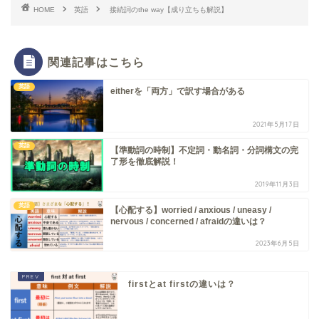
HOME
英語
接続詞のthe way【成り立ちも解説】
関連記事はこちら
英語
eitherを「両方」で訳す場合がある
2021年5月17日
英語
【準動詞の時制】不定詞・動名詞・分詞構文の完
了形を徹底解説！
2019年11月3日
英語
【心配する】worried / anxious / uneasy /
nervous / concerned / afraidの違いは？
2023年6月5日
firstとat firstの違いは？