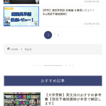
2020年6月19日
TOEIC
【評判】速読英単語 必修編 を徹底レビュー！
【by英語予備校講師】
2020年6月15日
1
2
HOME
英会話
おすすめ記事
【大学受験】英文法のおすすめ参考
書【現役予備校講師が本音で解説し
ます】