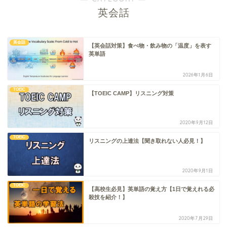
英会話
英会話
【英会話対策】食べ物・飲み物の「温度」を表す
英単語
2026年1月6日
TOEIC
【TOEIC CAMP】リスニング対策
2020年9月12日
TOEIC
リスニングの上達法【聞き取れない人必見！】
2020年9月1日
TOEIC
【高校生必見】英単語の覚え方【1日で覚えれる必
殺技を紹介！】
2020年7月29日