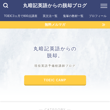
丸暗記英語からの脱却ブログ
TOEIC3ヵ月で800点講座
英文法一覧
鬼塚の教材一覧
プロフィール
無料メルマガ
丸暗記英語からの
脱却。
現役英語予備校講師ブログ
TOEIC CAMP
― CATEGORY ―