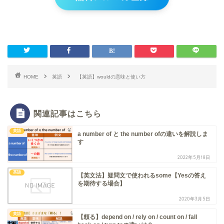
HOME
英語
【英語】wouldの意味と使い方
関連記事はこちら
英語
a number of と the number ofの違いを解説しま
す
2022年5月18日
英語
【英文法】疑問文で使われるsome【Yesの答え
を期待する場合】
2020年3月5日
英語
【頼る】depend on / rely on / count on / fall