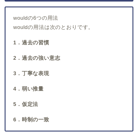
wouldの6つの用法
wouldの用法は次のとおりです。
1．過去の習慣
2．過去の強い意志
3．丁寧な表現
4．弱い推量
5．仮定法
6．時制の一致