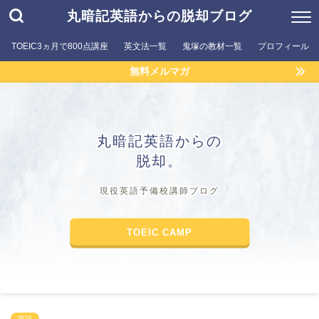
丸暗記英語からの脱却ブログ
TOEIC3ヵ月で800点講座
英文法一覧
鬼塚の教材一覧
プロフィール
無料メルマガ
丸暗記英語からの
脱却。
現役英語予備校講師ブログ
TOEIC CAMP
英語