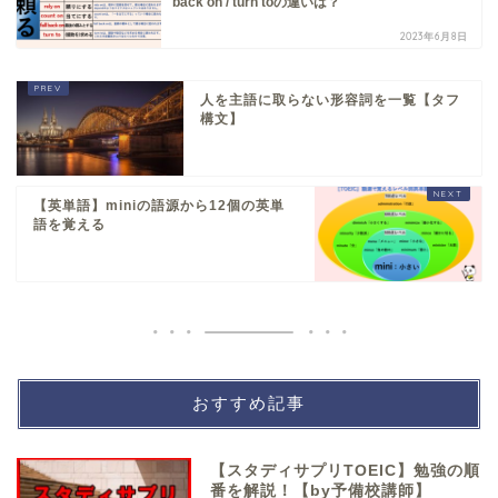
back on / turn toの違いは？
2023年6月8日
人を主語に取らない形容詞を一覧【タフ
構文】
【英単語】miniの語源から12個の英単
語を覚える
おすすめ記事
【スタディサプリTOEIC】勉強の順
番を解説！【by予備校講師】