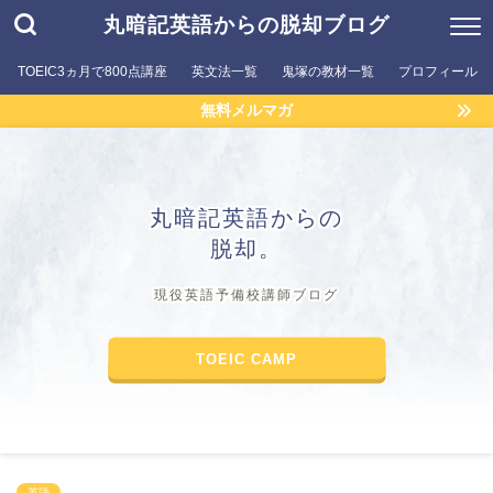
丸暗記英語からの脱却ブログ
TOEIC3ヵ月で800点講座
英文法一覧
鬼塚の教材一覧
プロフィール
無料メルマガ
丸暗記英語からの
脱却。
現役英語予備校講師ブログ
TOEIC CAMP
英語