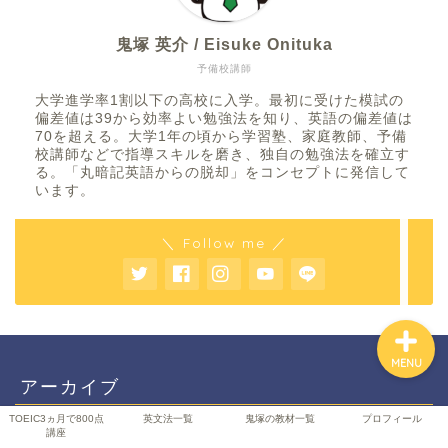
鬼塚 英介 / Eisuke Onituka
予備校講師
TOEIC3ヵ月で800点講座
大学進学率1割以下の高校に入学。最初に受けた模試の
偏差値は39から効率よい勉強法を知り、英語の偏差値は
英文法一覧
70を超える。大学1年の頃から学習塾、家庭教師、予備
校講師などで指導スキルを磨き、独自の勉強法を確立す
る。「丸暗記英語からの脱却」をコンセプトに発信して
鬼塚の教材一覧
います。
＼ Follow me ／
プロフィール
MENU
アーカイブ
TOEIC3ヵ月で800点
英文法一覧
鬼塚の教材一覧
プロフィール
講座
2026年8月