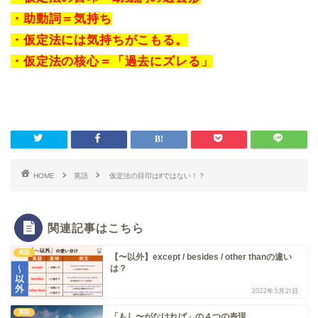
・助動詞＝気持ち
・仮定法には気持ちがこもる。
・仮定法の核心＝「過去にズレる」
HOME
英語
仮定法の目印はifではない！？
関連記事はこちら
英語
【〜以外】except / besides / other thanの違い
は？
2022年5月21日
英語
「もし〜がなければ」の４つの表現