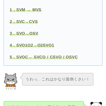
1．SVM → MVS
2．SVC→CVS
3．SVO→OSV
4．SVO1O2→O2SVO1
5．SVOC→ SVCO / CSVO / OSVC
うわっ、これはかなり面倒くさい！
オオカミ君