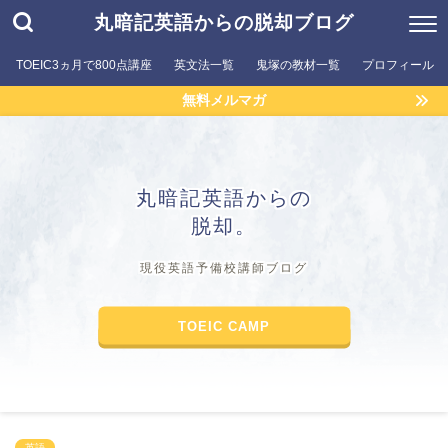
丸暗記英語からの脱却ブログ
TOEIC3ヵ月で800点講座
英文法一覧
鬼塚の教材一覧
プロフィール
無料メルマガ
丸暗記英語からの
脱却。
現役英語予備校講師ブログ
TOEIC CAMP
英語