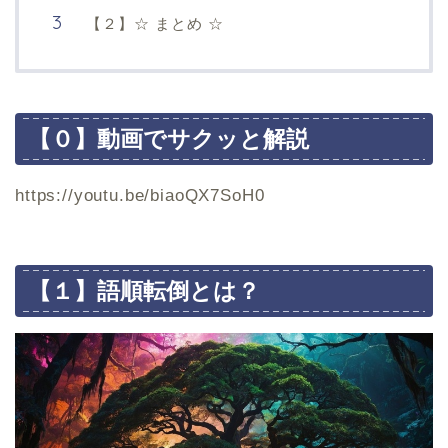
【２】☆ まとめ ☆
【０】動画でサクッと解説
https://youtu.be/biaoQX7SoH0
【１】語順転倒とは？