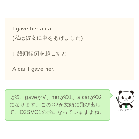
I gave her a car.
(私は彼女に車をあげました)
↓ 語順転倒を起こすと…
A car I gave her.
IがS、gaveがV、herがO1、a carがO2
になります。このO2が文頭に飛び出し
パンダ先生
て、O2SVO1の形になっていますよね。