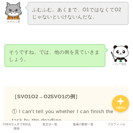
ふむふむ。あくまで、O1ではなくてO2
じゃないといけないんだな。
オオカミ君
TOEIC3ヵ月で800点講座
英文法一覧
そうですね。では、他の例を見ていきま
鬼塚の教材一覧
しょう。
パンダ先生
プロフィール
［SVO1O2→O2SVO1の例］
MENU
① I can’t tell you whether I can finish the
task by the deadline.
TOEIC3ヵ月で800点
英文法一覧
鬼塚の教材一覧
プロフィール
(期限までにその仕事を終えることができるか
講座