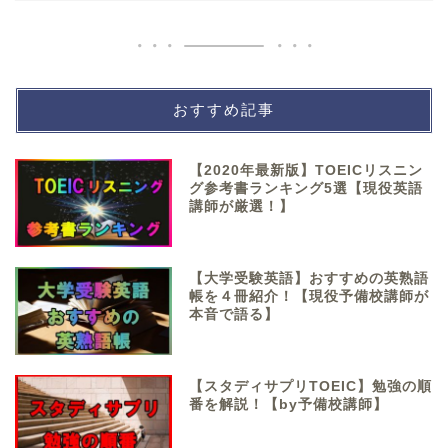
おすすめ記事
【2020年最新版】TOEICリスニン
グ参考書ランキング5選【現役英語
講師が厳選！】
【大学受験英語】おすすめの英熟語
帳を４冊紹介！【現役予備校講師が
本音で語る】
【スタディサプリTOEIC】勉強の順
番を解説！【by予備校講師】