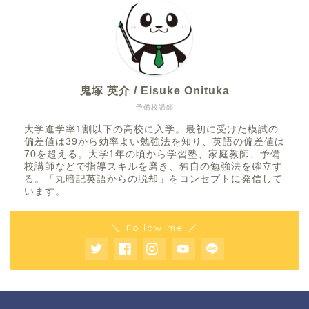
鬼塚 英介 / Eisuke Onituka
予備校講師
大学進学率1割以下の高校に入学。最初に受けた模試の
偏差値は39から効率よい勉強法を知り、英語の偏差値は
70を超える。大学1年の頃から学習塾、家庭教師、予備
校講師などで指導スキルを磨き、独自の勉強法を確立す
る。「丸暗記英語からの脱却」をコンセプトに発信して
います。
＼ Follow me ／