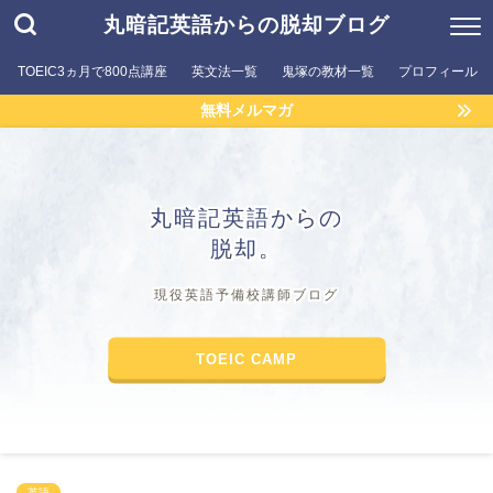
丸暗記英語からの脱却ブログ
TOEIC3ヵ月で800点講座
英文法一覧
鬼塚の教材一覧
プロフィール
無料メルマガ
丸暗記英語からの
脱却。
現役英語予備校講師ブログ
TOEIC CAMP
英語