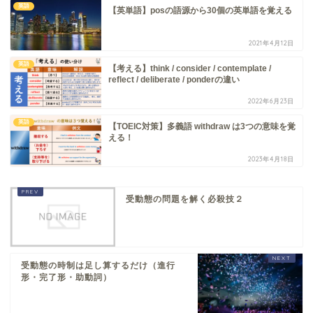
英語
【英単語】posの語源から30個の英単語を覚える
2021年4月12日
英語
【考える】think / consider / contemplate /
reflect / deliberate / ponderの違い
2022年6月23日
英語
【TOEIC対策】多義語 withdraw は3つの意味を覚
える！
2023年4月18日
受動態の問題を解く必殺技２
受動態の時制は足し算するだけ（進行
形・完了形・助動詞）