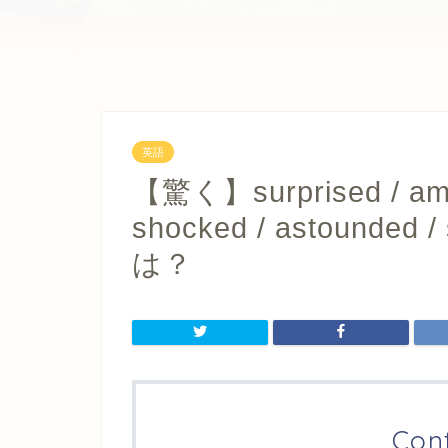
英語
【驚く】surprised / amaz
shocked / astounded /
は？
Con