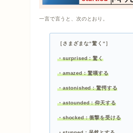
一言で言うと、次のとおり。
［さまざまな“驚く“］
・surprised：驚く
・amazed：驚嘆する
・astonished：驚愕する
・astounded：仰天する
・shocked：衝撃を受ける
・stunned：呆然とする