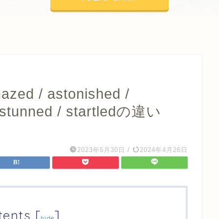
ed / astonished /
 stunned / startledの違い
2023年5月30日
/
2024年4月26日
tents
[
]
hide