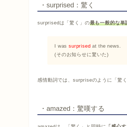
・surprised：驚く
surprisedは「驚く」の
最も一般的な単
I was
surprised
at the news.
(そのお知らせに驚いた)
感情動詞では、surpriseのように
・amazed：驚嘆する
amazedは、「驚く」と同時に
「感心す