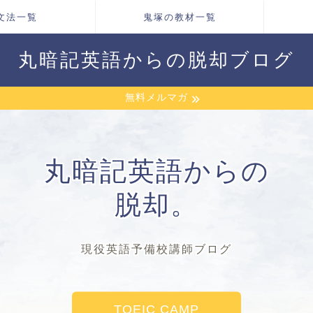
文法一覧
鬼塚の教材一覧
丸暗記英語からの脱却ブログ
無料メルマガ
丸暗記英語からの
脱却。
現役英語予備校講師ブログ
TOEIC CAMP