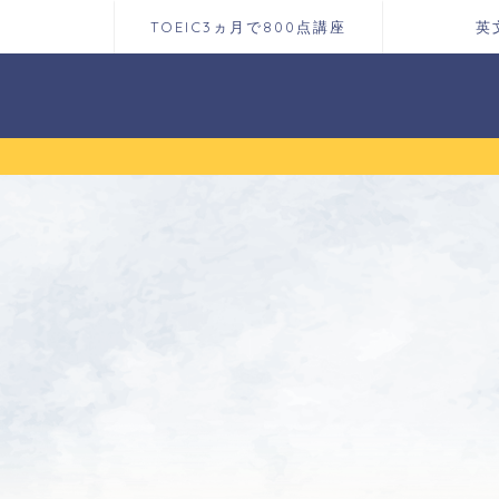
TOEIC3ヵ月で800点講座
英