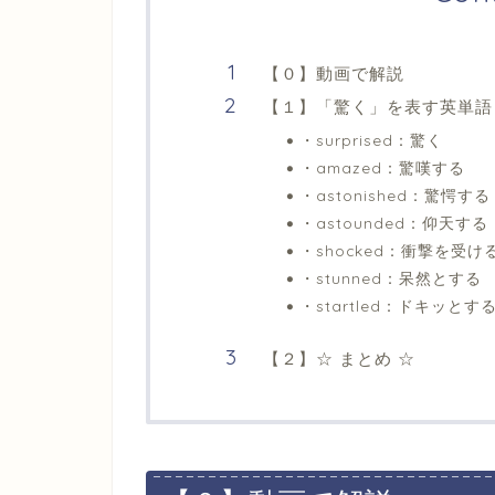
【０】動画で解説
【１】「驚く」を表す英単語
・surprised：驚く
・amazed：驚嘆する
・astonished：驚愕する
・astounded：仰天する
・shocked：衝撃を受け
・stunned：呆然とする
・startled：ドキッとす
【２】☆ まとめ ☆