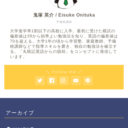
鬼塚 英介 / Eisuke Onituka
予備校講師
大学進学率1割以下の高校に入学。最初に受けた模試の
偏差値は39から効率よい勉強法を知り、英語の偏差値は
70を超える。大学1年の頃から学習塾、家庭教師、予備
校講師などで指導スキルを磨き、独自の勉強法を確立す
る。「丸暗記英語からの脱却」をコンセプトに発信して
います。
＼ Follow me ／
アーカイブ