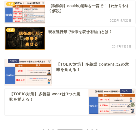
英語
【助動詞】couldの意味を一言で！【わかりやす
く解説】
2022年11月26日
英語
現在進行形で未来を表せる理由とは？
2017年7月2日
【TOEIC対策】多義語 contentは2の意
味を覚える！
【TOEIC対策】多義語 wearは3つの意
味を覚える！