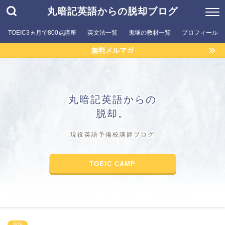
丸暗記英語からの脱却ブログ
TOEIC3ヵ月で800点講座
英文法一覧
鬼塚の教材一覧
プロフィール
無料メルマガ
丸暗記英語からの
脱却。
現役英語予備校講師ブログ
TOEIC CAMP
英語