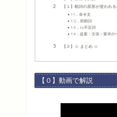
【１】動詞の原形が使われる
1-1．命令文
1-2．助動詞
1-3．to不定詞
1-4．提案・主張・要求の〜
【２】☆ まとめ ☆
【０】動画で解説