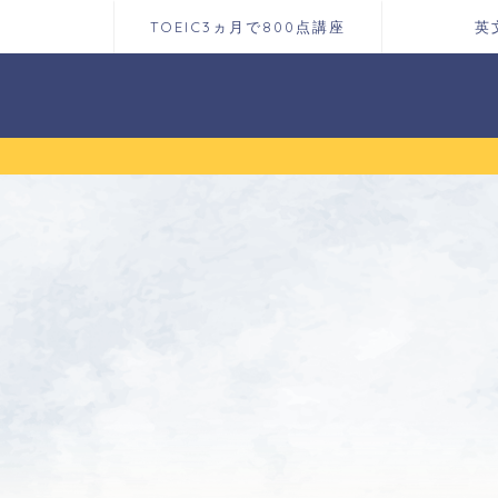
TOEIC3ヵ月で800点講座
英