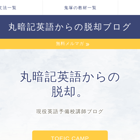
文法一覧
鬼塚の教材一覧
丸暗記英語からの脱却ブログ
無料メルマガ
丸暗記英語からの
脱却。
現役英語予備校講師ブログ
TOEIC CAMP