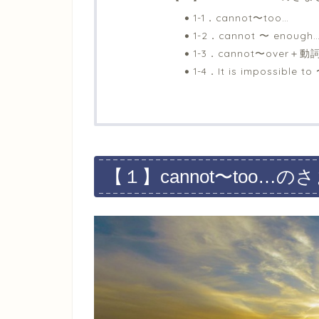
1-1．cannot〜too…
1-2．cannot 〜 enough
1-3．cannot〜over＋動
1-4．It is impossibl
【１】cannot〜too…