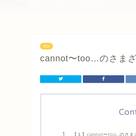
英語
cannot〜too…のさ
Con
【１】cannot〜too…のさ