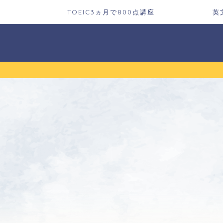
TOEIC3ヵ月で800点講座
英