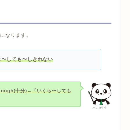
表現になります。
んなに〜しても〜しきれない
enough(十分)→「いくら〜しても
パンダ先生