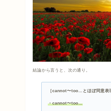
結論から言うと、次の通り。
［cannot〜too…とほぼ同意
・cannot〜too…