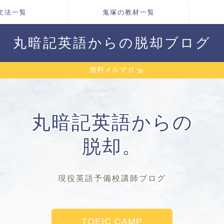
文法一覧
鬼塚の教材一覧
丸暗記英語からの脱却ブログ
無料メルマガ
丸暗記英語からの
脱却。
現役英語予備校講師ブログ
TOEIC CAMP