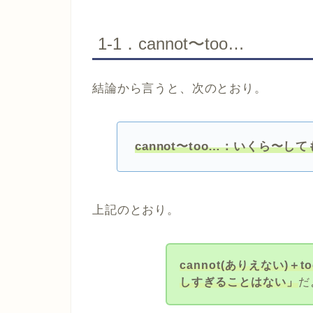
1-1．cannot〜too…
結論から言うと、次のとおり。
cannot〜too…：いくら〜
上記のとおり。
cannot(ありえない)＋
しすぎることはない」
だ