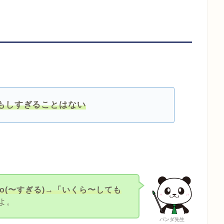
してもしすぎることはない
too(〜すぎる)→「いくら〜しても
よ。
パンダ先生