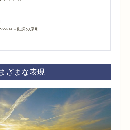
…
詞
e to 〜over＋動詞の原形
のさまざまな表現