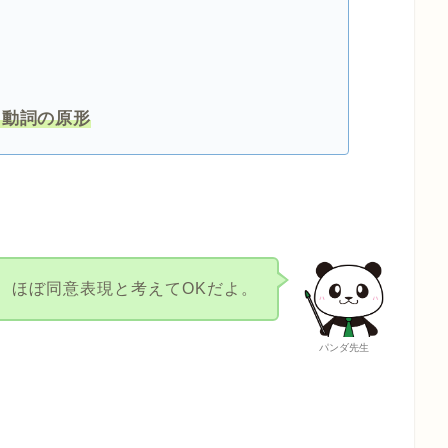
ver＋動詞の原形
、ほぼ同意表現と考えてOKだよ。
パンダ先生