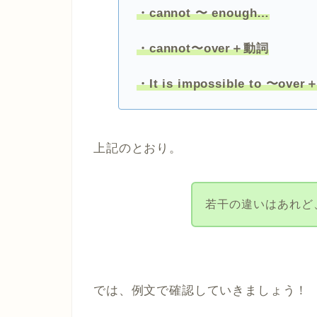
・cannot 〜 enough…
・cannot〜over＋動詞
・It is impossible to 〜o
上記のとおり。
若干の違いはあれど
では、例文で確認していきましょう！