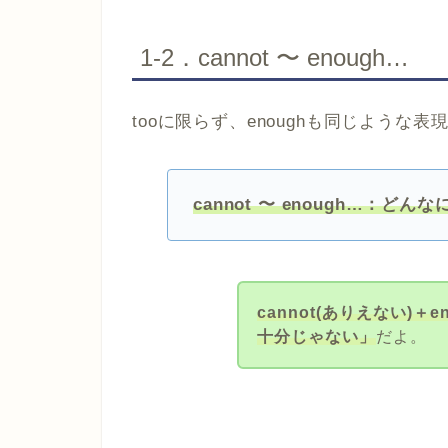
1-2．cannot 〜 enough…
tooに限らず、enoughも同じような
cannot 〜 enough…：ど
cannot(ありえない)＋
十分じゃない」
だよ。