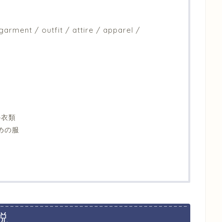
arment / outfit / attire / apparel /
の衣類
めの服
説