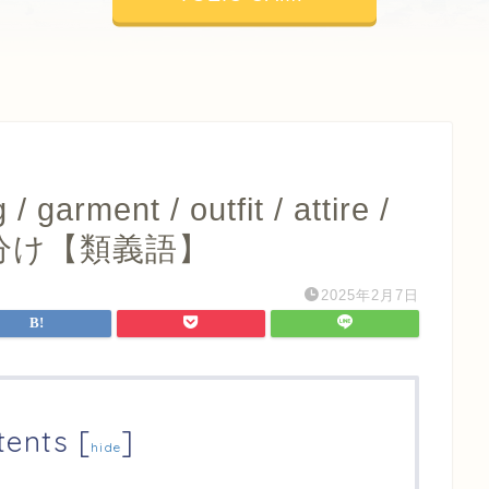
 garment / outfit / attire /
の使い分け【類義語】
2025年2月7日
tents
[
]
hide