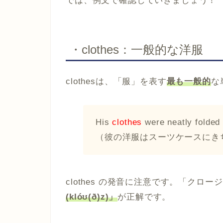
では、例文で確認していきましょう！
・clothes：一般的な洋服
clothesは、「服」を表す
最も一般的
な
His
clothes
were neatly folded 
（彼の洋服はスーツケースにき
clothes の発音に注意です。「クロ
(klóʊ(ð)z)」
が正解です。