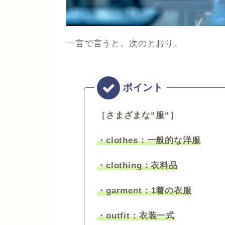
一言で言うと、次のとおり。
［さまざまな“服“］
・clothes：一般的な洋服
・clothing：衣料品
・garment：1着の衣服
・outfit：衣装一式