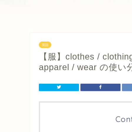
英語
【服】clothes / clothing /
apparel / wear 
Con