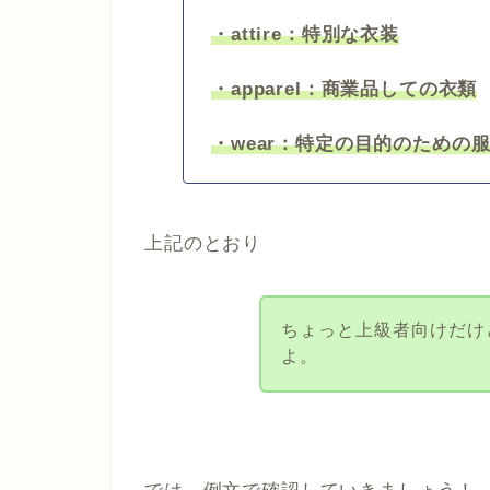
・attire：特別な衣装
・apparel：商業品しての衣類
・wear：特定の目的のための
上記のとおり
ちょっと上級者向けだけ
よ。