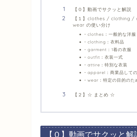
【０】動画でサクッと解説
【１】clothes / clothing / g
wear の使い分け
・clothes：一般的な洋服
・clothing：衣料品
・garment：1着の衣服
・outfit：衣装一式
・attire：特別な衣装
・apparel：商業品して
・wear：特定の目的のた
【２】☆ まとめ ☆
【０】動画でサクッと解