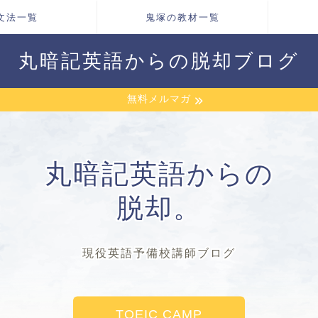
文法一覧
鬼塚の教材一覧
丸暗記英語からの脱却ブログ
無料メルマガ
丸暗記英語からの
脱却。
現役英語予備校講師ブログ
TOEIC CAMP