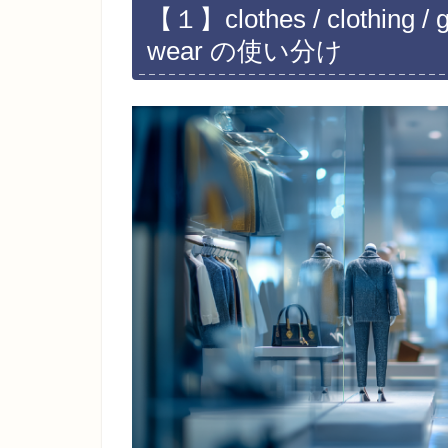
【１】clothes / clothing / gar
wear の使い分け