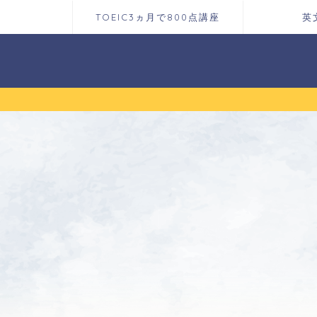
TOEIC3ヵ月で800点講座
英