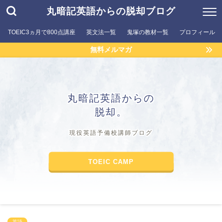
丸暗記英語からの脱却ブログ
TOEIC3ヵ月で800点講座
英文法一覧
鬼塚の教材一覧
プロフィール
無料メルマガ
丸暗記英語からの
脱却。
現役英語予備校講師ブログ
TOEIC CAMP
英語