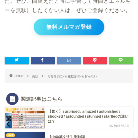
た。ぜひ、間違えた方向に学習して時間とエネルギ
ーを無駄にしたくない人は、ぜひご登録ください。
無料メルマガ登録
HOME
英語
可算名詞にaも複数形のsも付かない
関連記事はこちら
英語
【驚く】surprised / amazed / astonished /
shocked / astounded / stunned / startledの違い
は？
2023年5月30日
英語
【中学英文法】準動詞