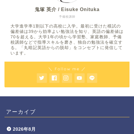
鬼塚 英介 / Eisuke Onituka
予備校講師
大学進学率1割以下の高校に入学。最初に受けた模試の
偏差値は39から効率よい勉強法を知り、英語の偏差値は
70を超える。大学1年の頃から学習塾、家庭教師、予備
校講師などで指導スキルを磨き、独自の勉強法を確立す
る。「丸暗記英語からの脱却」をコンセプトに発信して
います。
＼ Follow me ／
アーカイブ
2026年8月