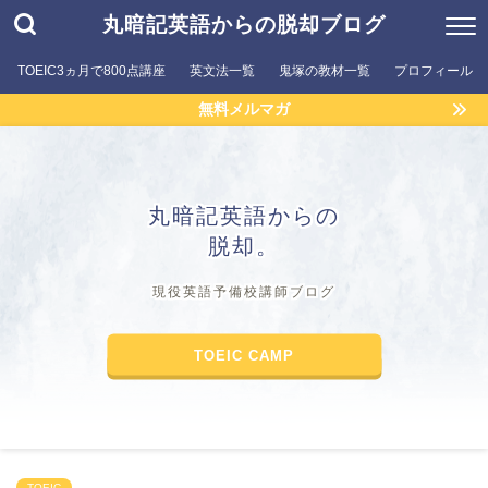
丸暗記英語からの脱却ブログ
TOEIC3ヵ月で800点講座
英文法一覧
鬼塚の教材一覧
プロフィール
無料メルマガ
丸暗記英語からの
脱却。
現役英語予備校講師ブログ
TOEIC CAMP
TOEIC