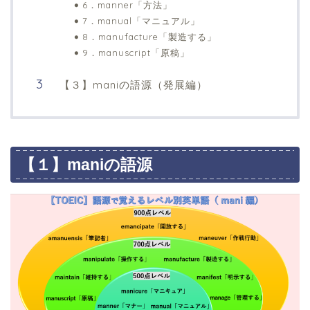
6．manner「方法」
7．manual「マニュアル」
8．manufacture「製造する」
9．manuscript「原稿」
【３】maniの語源（発展編）
【１】maniの語源