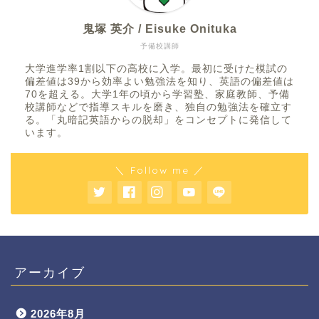
鬼塚 英介 / Eisuke Onituka
予備校講師
大学進学率1割以下の高校に入学。最初に受けた模試の
偏差値は39から効率よい勉強法を知り、英語の偏差値は
70を超える。大学1年の頃から学習塾、家庭教師、予備
校講師などで指導スキルを磨き、独自の勉強法を確立す
る。「丸暗記英語からの脱却」をコンセプトに発信して
います。
＼ Follow me ／
アーカイブ
2026年8月