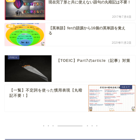
英語
現在完了形と共に使えない語句の丸暗記は不要！
2017年7月6日
英語
【英単語】ferの語源から16個の英単語を覚え
る
2021年11月2日
【TOEIC】Part7のarticle（記事）対策
【一覧】不定詞を使った慣用表現【丸暗
記不要！】