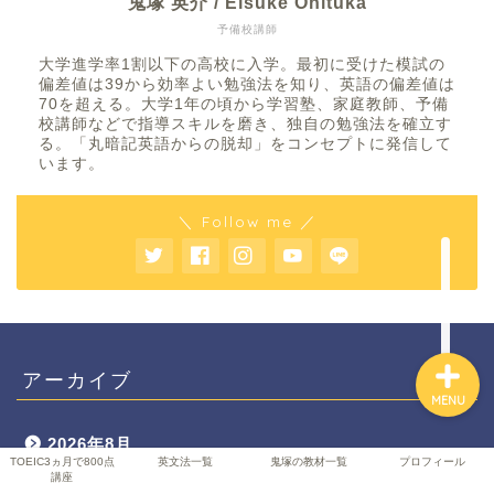
鬼塚 英介 / Eisuke Onituka
予備校講師
大学進学率1割以下の高校に入学。最初に受けた模試の
偏差値は39から効率よい勉強法を知り、英語の偏差値は
TOEIC3ヵ月で800点講座
70を超える。大学1年の頃から学習塾、家庭教師、予備
校講師などで指導スキルを磨き、独自の勉強法を確立す
る。「丸暗記英語からの脱却」をコンセプトに発信して
英文法一覧
います。
鬼塚の教材一覧
＼ Follow me ／
プロフィール
アーカイブ
MENU
2026年8月
TOEIC3ヵ月で800点
英文法一覧
鬼塚の教材一覧
プロフィール
講座