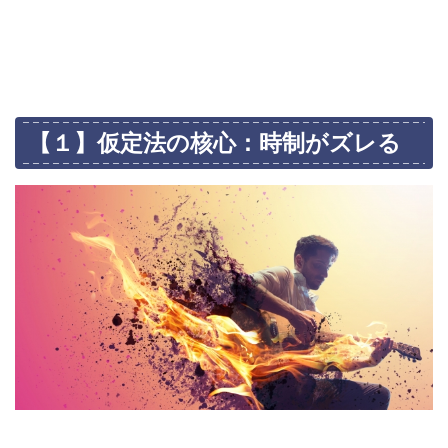
【１】仮定法の核心：時制がズレる