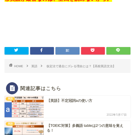
HOME
英語
仮定法で過去にズレる理由とは？【高校英語文法】
関連記事はこちら
英語
【英語】不定冠詞aの使い方
2022年5月17日
英語
【TOEIC対策】多義語 tableは2つの意味を覚え
る！