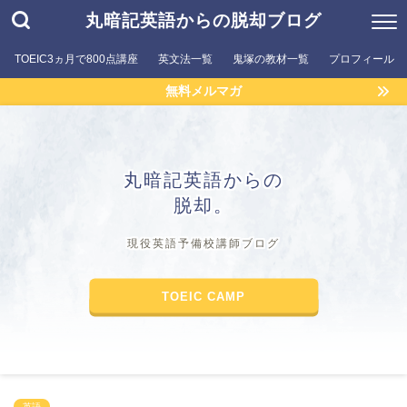
丸暗記英語からの脱却ブログ
TOEIC3ヵ月で800点講座
英文法一覧
鬼塚の教材一覧
プロフィール
無料メルマガ
丸暗記英語からの
脱却。
現役英語予備校講師ブログ
TOEIC CAMP
英語