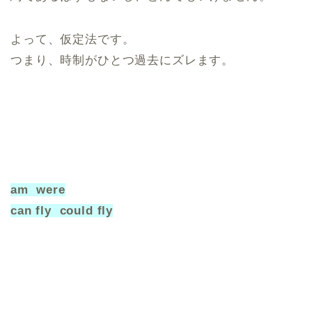
よって、仮定法です。
つまり、時制がひとつ過去にズレます。
am ︎ were
can fly ︎ could fly