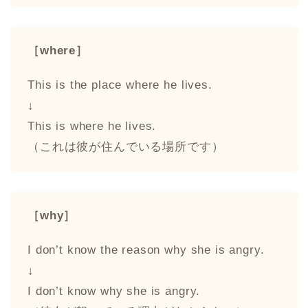
［where］
This is the place where he lives.
↓
This is where he lives.
（これは彼が住んでいる場所です）
［why］
I don’t know the reason why she is angry.
↓
I don’t know why she is angry.