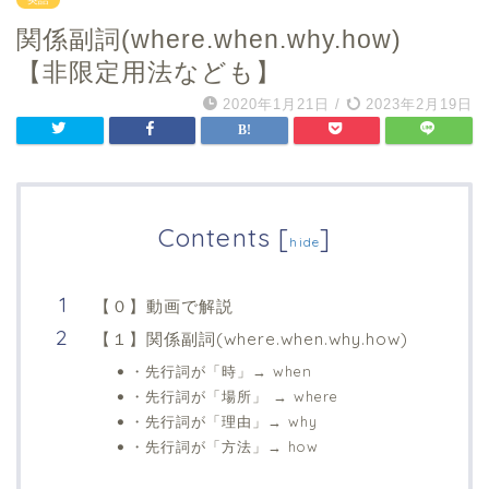
関係副詞(where.when.why.how)
【非限定用法なども】
2020年1月21日
/
2023年2月19日
Contents
[
]
hide
【０】動画で解説
【１】関係副詞(where.when.why.how)
・先行詞が「時」→ when
・先行詞が「場所」 → where
・先行詞が「理由」→ why
・先行詞が「方法」→ how