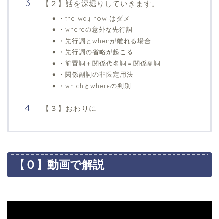
【２】話を深堀りしていきます。
・the way how はダメ
・whereの意外な先行詞
・先行詞とwhenが離れる場合
・先行詞の省略が起こる
・前置詞＋関係代名詞＝関係副詞
・関係副詞の非限定用法
・whichとwhereの判別
【３】おわりに
【０】動画で解説