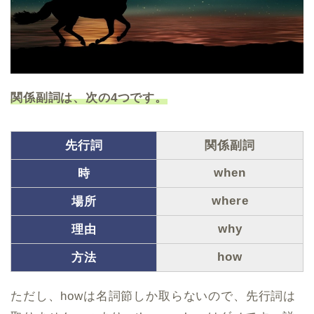
関係副詞は、次の
4
つです。
先行詞
関係副詞
when
時
where
場所
why
理由
how
方法
ただし、howは名詞節しか取らないので、先行詞は