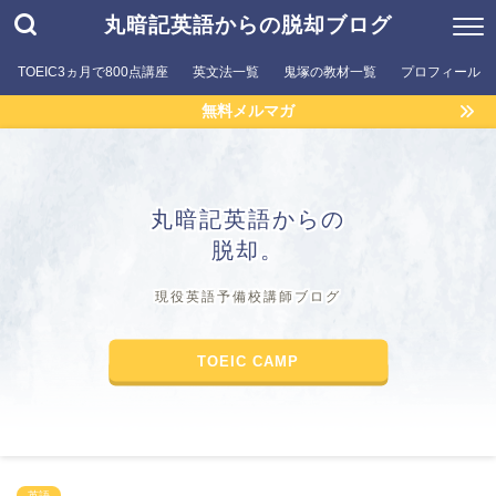
丸暗記英語からの脱却ブログ
TOEIC3ヵ月で800点講座
英文法一覧
鬼塚の教材一覧
プロフィール
無料メルマガ
丸暗記英語からの
脱却。
現役英語予備校講師ブログ
TOEIC CAMP
英語