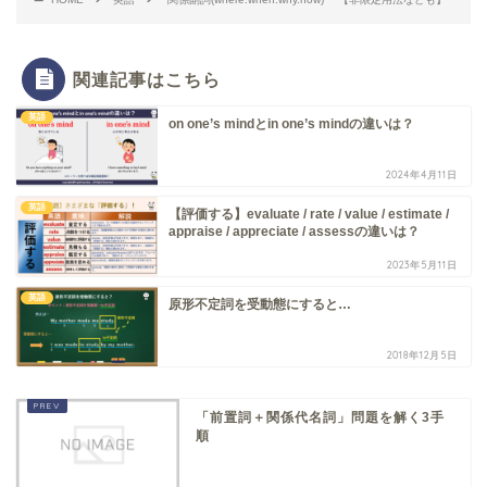
関連記事はこちら
英語
on one’s mindとin one’s mindの違いは？
2024年4月11日
英語
【評価する】evaluate / rate / value / estimate /
appraise / appreciate / assessの違いは？
2023年5月11日
英語
原形不定詞を受動態にすると…
2018年12月5日
「前置詞＋関係代名詞」問題を解く3手
順