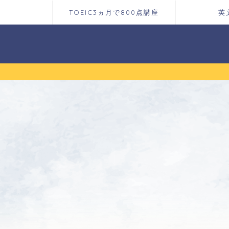
TOEIC3ヵ月で800点講座
英