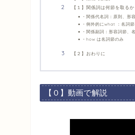
【１】関係詞は何節を取るか
・関係代名詞：原則、形
・例外的にwhat ：名詞節
・関係副詞：形容詞節、
・how は名詞節のみ
【２】おわりに
【０】動画で解説