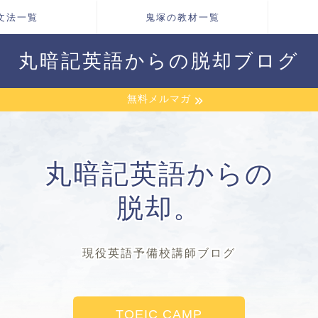
文法一覧
鬼塚の教材一覧
丸暗記英語からの脱却ブログ
無料メルマガ
丸暗記英語からの
脱却。
現役英語予備校講師ブログ
TOEIC CAMP