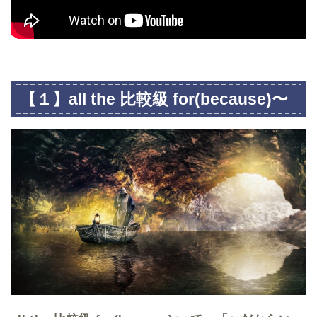
【１】all the 比較級 for(because)〜