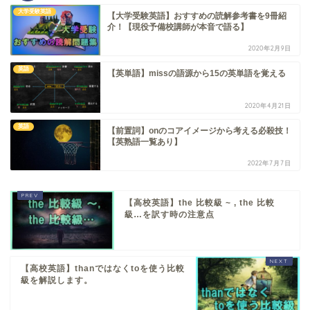
大学受験英語
【大学受験英語】おすすめの読解参考書を9冊紹
介！【現役予備校講師が本音で語る】
2020年2月9日
英語
【英単語】missの語源から15の英単語を覚える
2020年4月21日
英語
【前置詞】onのコアイメージから考える必殺技！
【英熟語一覧あり】
2022年7月7日
【高校英語】the 比較級 ~ , the 比較
級…を訳す時の注意点
【高校英語】thanではなくtoを使う比較
級を解説します。