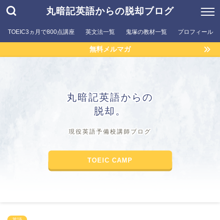
丸暗記英語からの脱却ブログ
TOEIC3ヵ月で800点講座
英文法一覧
鬼塚の教材一覧
プロフィール
無料メルマガ
丸暗記英語からの
脱却。
現役英語予備校講師ブログ
TOEIC CAMP
英語