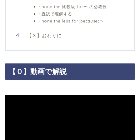
・none the 比較級 for〜 の必殺技
・直訳で理解する
・none the less for(because)〜
【３】おわりに
【０】動画で解説