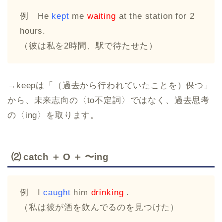
例 He
kept
me
waiting
at the station for 2
hours.
（彼は私を2時間、駅で待たせた）
→keepは「（過去から行われていたことを）保つ」
から、未来志向の〈to不定詞〉ではなく、過去思考
の〈ing〉を取ります。
⑵ catch ＋ O ＋ 〜ing
例 I
caught
him
drinking
.
（私は彼が酒を飲んでるのを見つけた）