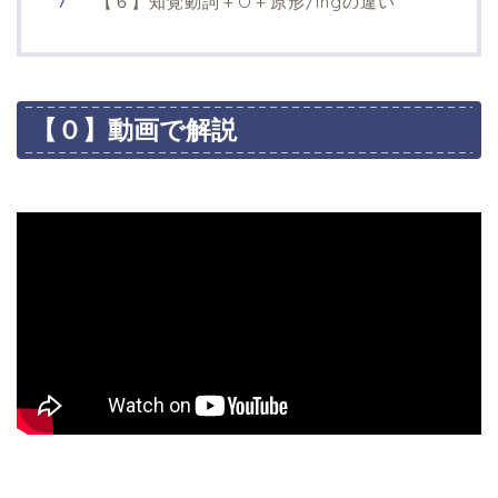
【６】知覚動詞＋O＋原形/ingの違い
【０】動画で解説