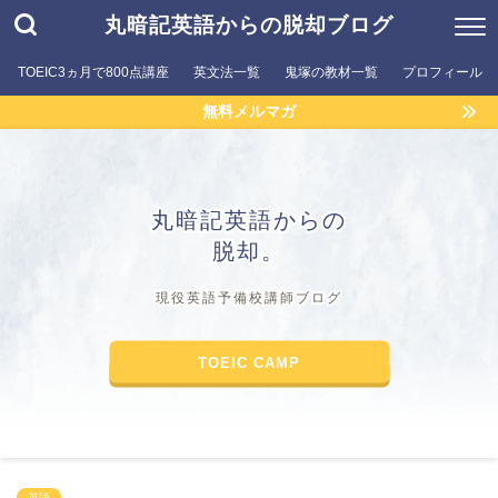
丸暗記英語からの脱却ブログ
TOEIC3ヵ月で800点講座
英文法一覧
鬼塚の教材一覧
プロフィール
無料メルマガ
丸暗記英語からの
脱却。
現役英語予備校講師ブログ
TOEIC CAMP
英語