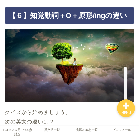
【６】知覚動詞＋O＋原形/ingの違い
TOEIC3ヵ月で800点講座
英文法一覧
鬼塚の教材一覧
プロフィール
クイズから始めましょう。
MENU
次の英文の違いは？
TOEIC3ヵ月で800点
英文法一覧
鬼塚の教材一覧
プロフィール
講座