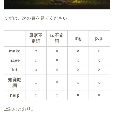
まずは、次の表を見てください。
原形不
to不定
ing
p.p.
定詞
詞
make
○
×
×
○
have
○
×
○
○
let
○
×
×
×
知覚動
○
×
○
○
詞
help
○
○
×
×
上記のとおり。