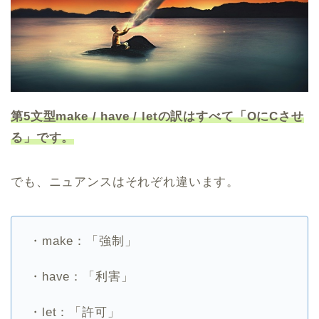
第5文型make / have / letの訳はすべて「OにCさせ
る」です。
でも、ニュアンスはそれぞれ違います。
・make：「強制」
・have：「利害」
・let：「許可」