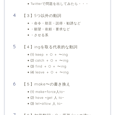
Twitterで問題を出してみたら・・・
【３】5つ以外の動詞
・命令・助言・説得・勧誘など
・願望・依頼・要求など
・させる系
【４】ingを取る代表的な動詞
⑴ keep ＋ O ＋ 〜ing
⑵ catch ＋ O ＋ 〜ing
⑶ find ＋ O ＋ 〜ing
⑷ leave ＋ O ＋ 〜ing
【５】make〜の書き換え
⑴ make=force人to~
⑵ have =get 人 to~
⑶ let=allow 人 to~