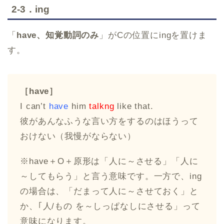
2-3．ing
「
have、知覚動詞のみ
」がCの位置にingを置けま
す。
［have］
I can’t
have
him
talkng
like that.
彼があんなふうな言い方をするのはほうって
おけない（我慢がならない）
※have＋O＋原形は「人に～させる」「人に
～してもらう」と言う意味です。一方で、ing
の場合は、「だまって人に～させておく」と
か、｢人/もの を～しっぱなしにさせる」って
意味になります。