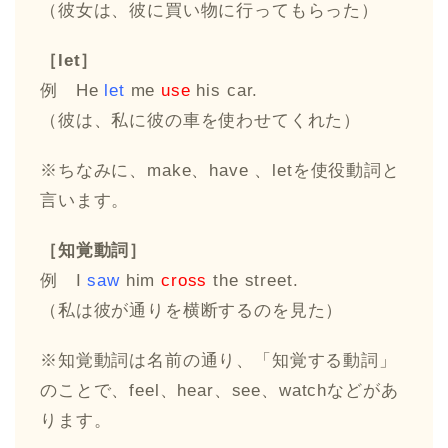
（彼女は、彼に買い物に行ってもらった）
［let］
例 He
let
me
use
his car.
（彼は、私に彼の車を使わせてくれた）
※ちなみに、make、have 、letを使役動詞と
言います。
［知覚動詞］
例 I
saw
him
cross
the street.
（私は彼が通りを横断するのを見た）
※知覚動詞は名前の通り、「知覚する動詞」
のことで、feel、hear、see、watchなどがあ
ります。