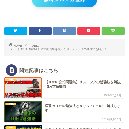
HOME
TOEIC
【TOEIC 勉強法】公式問題集を使ったリーディングの勉強法を紹介！
関連記事はこちら
TOEIC
【TOEIC公式問題集】リスニングの勉強法を解説
【by英語講師】
2019年7月2日
TOEIC
理系のTOEIC勉強法とメリットについて解決しま
す
2019年9月30日
TOEIC