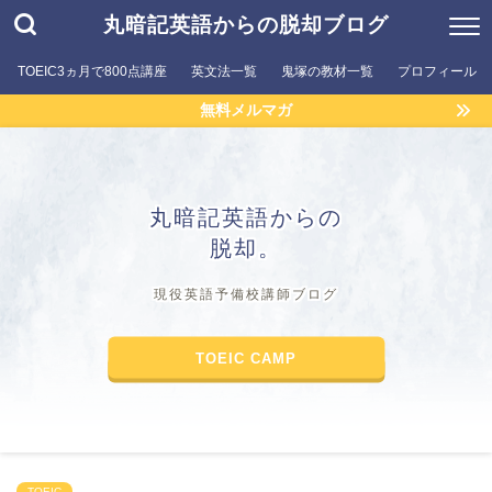
丸暗記英語からの脱却ブログ
TOEIC3ヵ月で800点講座
英文法一覧
鬼塚の教材一覧
プロフィール
無料メルマガ
丸暗記英語からの
脱却。
現役英語予備校講師ブログ
TOEIC CAMP
TOEIC