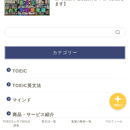
ます】
TOEIC3ヵ月で800点講座
英文法一覧
カテゴリー
鬼塚の教材一覧
TOEIC
プロフィール
TOEIC英文法
マインド
MENU
商品・サービス紹介
TOEIC3ヵ月で800点
英文法一覧
鬼塚の教材一覧
プロフィール
講座
大学受験英語