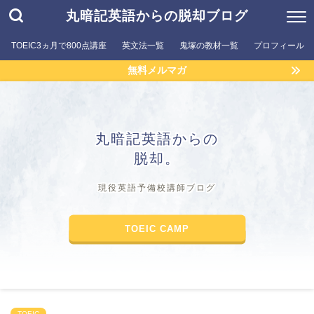
丸暗記英語からの脱却ブログ
TOEIC3ヵ月で800点講座
英文法一覧
鬼塚の教材一覧
プロフィール
無料メルマガ
丸暗記英語からの
脱却。
現役英語予備校講師ブログ
TOEIC CAMP
TOEIC