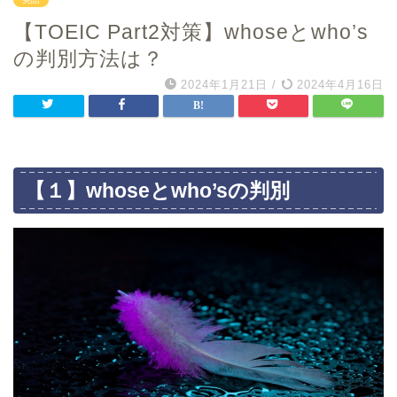
【TOEIC Part2対策】whoseとwho’s
の判別方法は？
2024年1月21日
/
2024年4月16日
【１】whoseとwho’sの判別