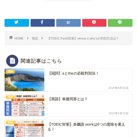
HOME
英語
【TOEIC Part2対策】whoseとwho’sの判別方法は？
関連記事はこちら
英語
【冠詞】aとtheの必殺判別法！
2021年8月30日
英語
【英語】単複同形とは？
2022年9月10日
英語
【TOEIC対策】多義語 workは6つの意味を覚え
る！