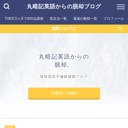
丸暗記英語からの脱却ブログ
TOEIC3ヵ月で800点講座
英文法一覧
鬼塚の教材一覧
プロフィール
無料メルマガ
丸暗記英語からの
脱却。
現役英語予備校講師ブログ
TOEIC CAMP
英語