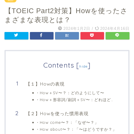
【TOEIC Part2対策】Howを使ったさ
まざまな表現とは？
2024年1月2日
/
2024年4月16日
Contents
[
]
hide
【１】Howの表現
・How＋SV〜？：どのようにして〜
・How＋形容詞/副詞＋SV〜：どれほど…
【２】Howを使った慣用表現
・How come〜？：「なぜ〜？」
・How about〜？：「〜はどうですか？」