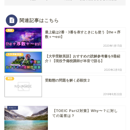
関連記事はこちら
英語
最上級は2番・3番を表すときにも使う【the＋序
数＋〜est】
2020年1月13日
大学受験英語
【大学受験英語】おすすめの読解参考書を9冊紹
介！【現役予備校講師が本音で語る】
2020年2月9日
英語
受動態の問題を解く必殺技２
2018年8月22日
【TOEIC Part2対策】Why〜？に対し
ての返答は？