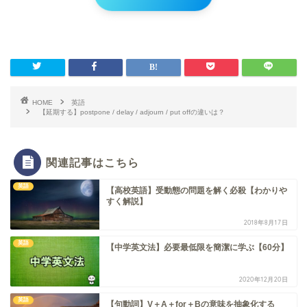
HOME
英語
【延期する】postpone / delay / adjourn / put offの違いは？
関連記事はこちら
英語
【高校英語】受動態の問題を解く必殺【わかりや
すく解説】
2018年8月17日
英語
【中学英文法】必要最低限を簡潔に学ぶ【60分】
2020年12月20日
英語
【句動詞】V＋A＋for＋Bの意味を抽象化する