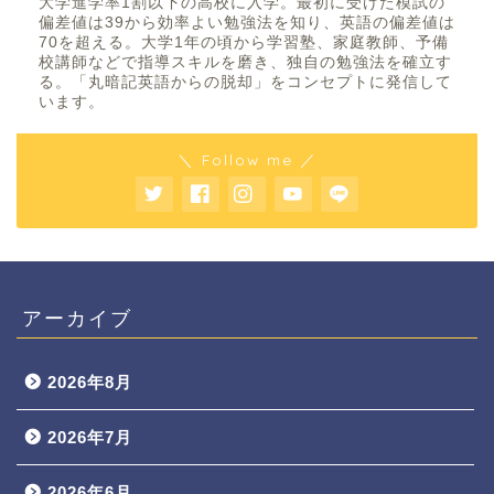
大学進学率1割以下の高校に入学。最初に受けた模試の
偏差値は39から効率よい勉強法を知り、英語の偏差値は
70を超える。大学1年の頃から学習塾、家庭教師、予備
校講師などで指導スキルを磨き、独自の勉強法を確立す
る。「丸暗記英語からの脱却」をコンセプトに発信して
います。
＼ Follow me ／
アーカイブ
2026年8月
2026年7月
2026年6月