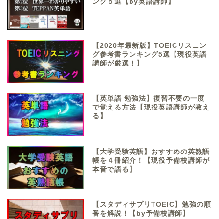
ング５選【by英語講師】
【2020年最新版】TOEICリスニン
グ参考書ランキング5選【現役英語
講師が厳選！】
【英単語 勉強法】復習不要の一度
で覚える方法【現役英語講師が教え
る】
【大学受験英語】おすすめの英熟語
帳を４冊紹介！【現役予備校講師が
本音で語る】
【スタディサプリTOEIC】勉強の順
番を解説！【by予備校講師】