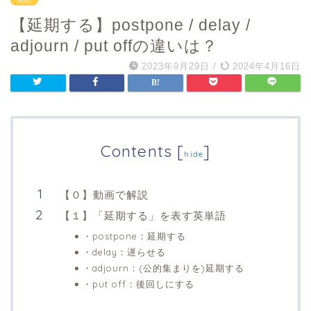
【延期する】postpone / delay /
adjourn / put offの違いは？
2023年9月29日
/
2024年4月16日
Contents
[
]
hide
【０】動画で解説
【１】「延期する」を表す英単語
・postpone：延期する
・delay：遅らせる
・adjourn：(公的集まりを)延期する
・put off：後回しにする