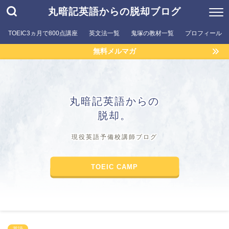
丸暗記英語からの脱却ブログ
TOEIC3ヵ月で800点講座
英文法一覧
鬼塚の教材一覧
プロフィール
無料メルマガ
丸暗記英語からの
脱却。
現役英語予備校講師ブログ
TOEIC CAMP
英語