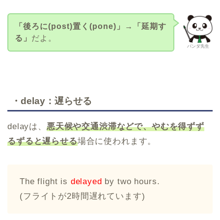
「後ろに(post)置く(pone)」→「延期す
る」
だよ。
パンダ先生
・delay：遅らせる
delayは、
悪天候や交通渋滞などで、やむを得ずず
るずると遅らせる
場合に使われます。
The flight is
delayed
by two hours.
(フライトが2時間遅れています)