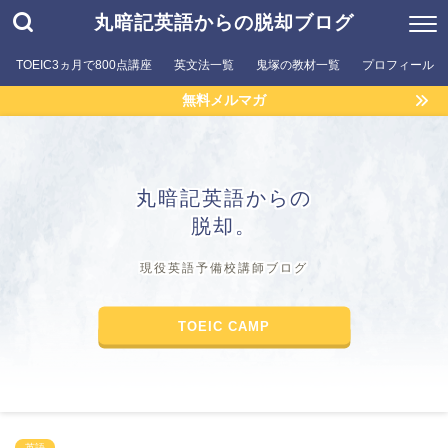
丸暗記英語からの脱却ブログ
TOEIC3ヵ月で800点講座
英文法一覧
鬼塚の教材一覧
プロフィール
無料メルマガ
丸暗記英語からの
脱却。
現役英語予備校講師ブログ
TOEIC CAMP
英語