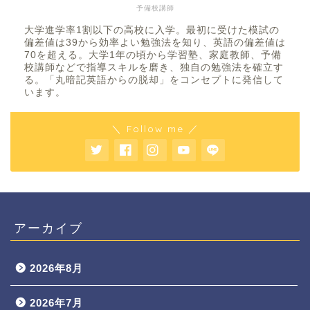
予備校講師
大学進学率1割以下の高校に入学。最初に受けた模試の
偏差値は39から効率よい勉強法を知り、英語の偏差値は
70を超える。大学1年の頃から学習塾、家庭教師、予備
校講師などで指導スキルを磨き、独自の勉強法を確立す
る。「丸暗記英語からの脱却」をコンセプトに発信して
います。
＼ Follow me ／
アーカイブ
2026年8月
2026年7月