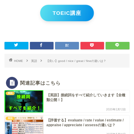
TOEIC講座
HOME
英語
【良い】good / nice / great / fineの違いは？
関連記事はこちら
英語
【英語】接続詞をすべて紹介していきます【全種
類公開！】
2020年2月12日
英語
【評価する】evaluate / rate / value / estimate /
appraise / appreciate / assessの違いは？