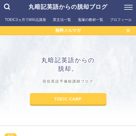
丸暗記英語からの脱却ブログ
TOEIC3ヵ月で800点講座
英文法一覧
鬼塚の教材一覧
プロフィール
無料メルマガ
丸暗記英語からの
脱却。
現役英語予備校講師ブログ
TOEIC CAMP
英語