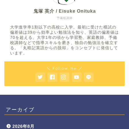
鬼塚 英介 / Eisuke Onituka
予備校講師
大学進学率1割以下の高校に入学。最初に受けた模試の
偏差値は39から効率よい勉強法を知り、英語の偏差値は
70を超える。大学1年の頃から学習塾、家庭教師、予備
校講師などで指導スキルを磨き、独自の勉強法を確立す
る。「丸暗記英語からの脱却」をコンセプトに発信して
います。
＼ Follow me ／
アーカイブ
2026年8月