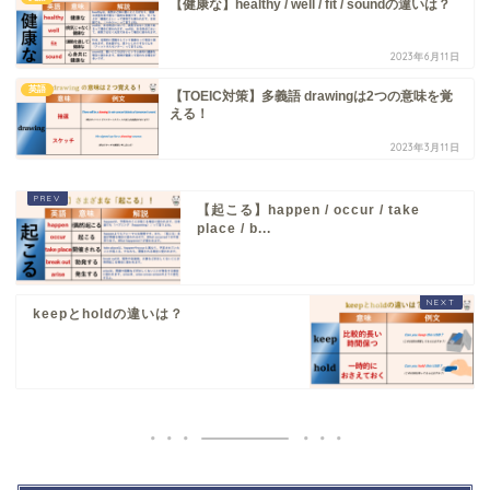
【健康な】healthy / well / fit / soundの違いは？
2023年6月11日
英語
【TOEIC対策】多義語 drawingは2つの意味を覚
える！
2023年3月11日
【起こる】happen / occur / take
place / b...
keepとholdの違いは？