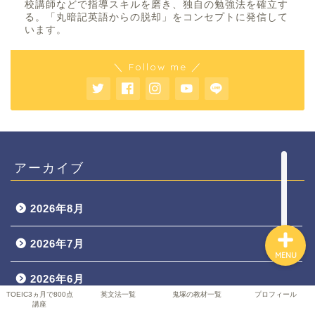
校講師などで指導スキルを磨き、独自の勉強法を確立す
る。「丸暗記英語からの脱却」をコンセプトに発信して
います。
TOEIC3ヵ月で800点講座
＼ Follow me ／
英文法一覧
鬼塚の教材一覧
アーカイブ
プロフィール
2026年8月
2026年7月
MENU
2026年6月
TOEIC3ヵ月で800点
英文法一覧
鬼塚の教材一覧
プロフィール
講座
2026年5月