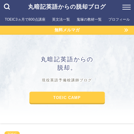
丸暗記英語からの脱却ブログ
TOEIC3ヵ月で800点講座
英文法一覧
鬼塚の教材一覧
プロフィール
無料メルマガ
丸暗記英語からの
脱却。
現役英語予備校講師ブログ
TOEIC CAMP
TOEIC