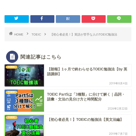
HOME
TOEIC
【初心者必見！】英語が苦手な人のTOEIC勉強法
関連記事はこちら
TOEIC
【朗報】1ヶ月で終わらせるTOEIC勉強法【by 英
語講師】
2019年8月4日
TOEIC
TOEIC Part5は「3種類」に分けて解く｜品詞・
語彙・文法の見分け方と時間配分
2026年2月22日
TOEIC
【初心者必見！】TOEICの勉強法【英文法編】
2019年7月7日