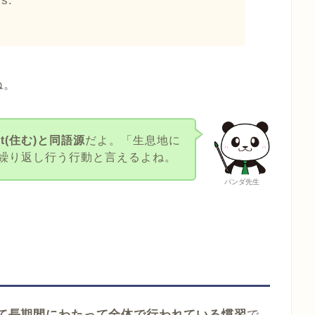
ls.
ね。
bit(住む)と同語源
だよ。「生息地に
繰り返し行う行動と言えるよね。
パンダ先生
て長期間にわたって全体で行われている慣習
で