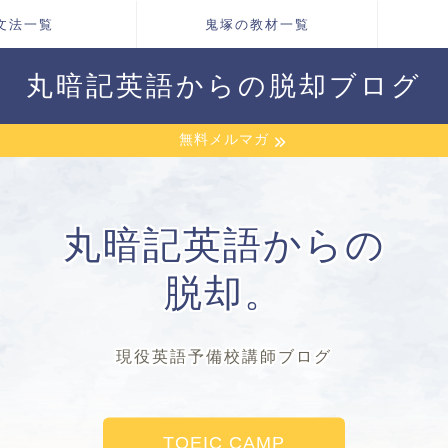
文法一覧
鬼塚の教材一覧
丸暗記英語からの脱却ブログ
無料メルマガ
丸暗記英語からの
脱却。
現役英語予備校講師ブログ
TOEIC CAMP