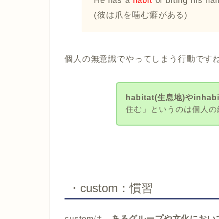
He has a
habit
of biting his nai
(彼は爪を噛む癖がある)
個人の無意識でやってしまう行動です
habitat(生息地)やinha
住む」というのは個人の
・custom：慣習
customは、
あるグループや文化におい