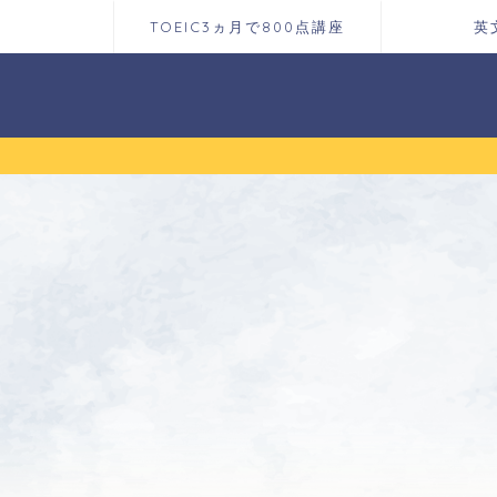
TOEIC3ヵ月で800点講座
英