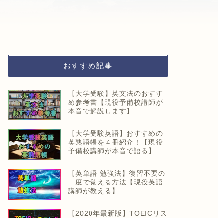
おすすめ記事
【大学受験】英文法のおすす
め参考書【現役予備校講師が
本音で解説します】
【大学受験英語】おすすめの
英熟語帳を４冊紹介！【現役
予備校講師が本音で語る】
【英単語 勉強法】復習不要の
一度で覚える方法【現役英語
講師が教える】
【2020年最新版】TOEICリス