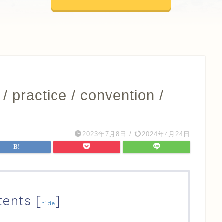
practice / convention /
2023年7月8日
/
2024年4月24日
tents
[
]
hide