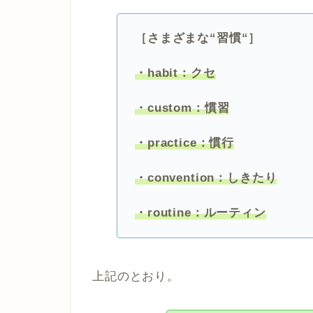
［さまざまな“習慣“］
・habit：クセ
・custom：慣習
・practice：慣行
・convention：しきたり
・routine：ルーティン
上記のとおり。