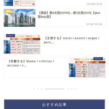
2024年11月1日
英語
【英語】第4文型(SVOO)→第3文型(SVO)【give
型/buy型】
2019年7月25日
【主張する】insist / assert / argue /
pers...
【非難する】blame / criticize /
accuse / c...
おすすめ記事