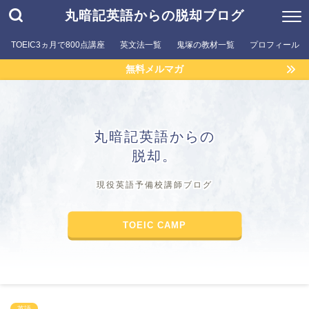
丸暗記英語からの脱却ブログ
TOEIC3ヵ月で800点講座
英文法一覧
鬼塚の教材一覧
プロフィール
無料メルマガ
丸暗記英語からの
脱却。
現役英語予備校講師ブログ
TOEIC CAMP
英語