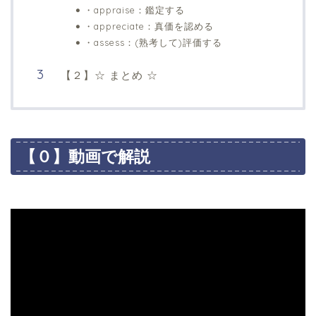
・appraise：鑑定する
・appreciate：真価を認める
・assess：(熟考して)評価する
【２】☆ まとめ ☆
【０】動画で解説