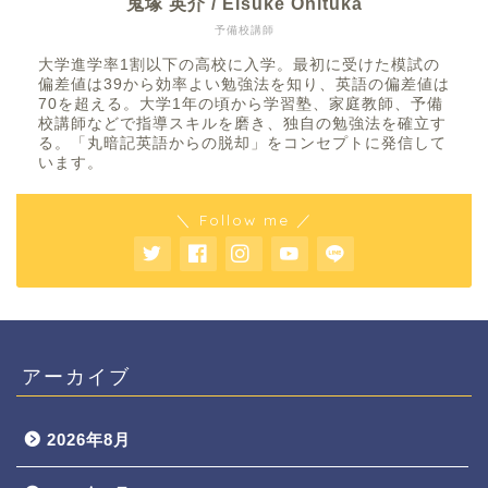
鬼塚 英介 / Eisuke Onituka
予備校講師
大学進学率1割以下の高校に入学。最初に受けた模試の
偏差値は39から効率よい勉強法を知り、英語の偏差値は
70を超える。大学1年の頃から学習塾、家庭教師、予備
校講師などで指導スキルを磨き、独自の勉強法を確立す
る。「丸暗記英語からの脱却」をコンセプトに発信して
います。
＼ Follow me ／
アーカイブ
2026年8月