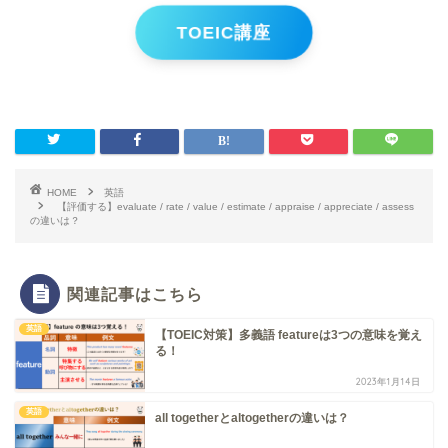
TOEIC講座
HOME
英語
【評価する】evaluate / rate / value / estimate / appraise / appreciate / assess
の違いは？
関連記事はこちら
英語
【TOEIC対策】多義語 featureは3つの意味を覚え
る！
2023年1月14日
英語
all togetherとaltogetherの違いは？