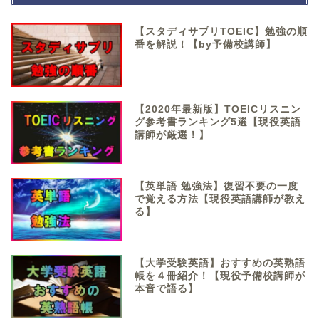
【スタディサプリTOEIC】勉強の順
番を解説！【by予備校講師】
【2020年最新版】TOEICリスニン
グ参考書ランキング5選【現役英語
講師が厳選！】
【英単語 勉強法】復習不要の一度
で覚える方法【現役英語講師が教え
る】
【大学受験英語】おすすめの英熟語
帳を４冊紹介！【現役予備校講師が
本音で語る】