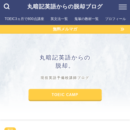
丸暗記英語からの脱却ブログ
TOEIC3ヵ月で800点講座
英文法一覧
鬼塚の教材一覧
プロフィール
無料メルマガ
丸暗記英語からの
脱却。
現役英語予備校講師ブログ
TOEIC CAMP
英語