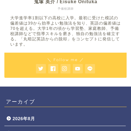
鬼塚 英介 / Eisuke Onituka
予備校講師
大学進学率1割以下の高校に入学。最初に受けた模試の
偏差値は39から効率よい勉強法を知り、英語の偏差値は
70を超える。大学1年の頃から学習塾、家庭教師、予備
校講師などで指導スキルを磨き、独自の勉強法を確立す
る。「丸暗記英語からの脱却」をコンセプトに発信して
います。
＼ Follow me ／
アーカイブ
2026年8月