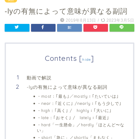
-lyの有無によって意味が異なる副詞
2019年8月13日
/
2023年3月5日
Contents
[
]
hide
動画で解説
-lyの有無によって意味が異なる副詞
・most：｢最も｣／mostly：｢たいていは｣
・near：｢近くに｣ /nearly：｢もう少しで｣
・high：｢高く｣ / highly：｢大いに｣
・late：｢おそく｣ / lately：｢最近｣
・hard「一生懸命」／hardly「ほとんど〜な
い」
・short「急に」／shortly「まもなく」