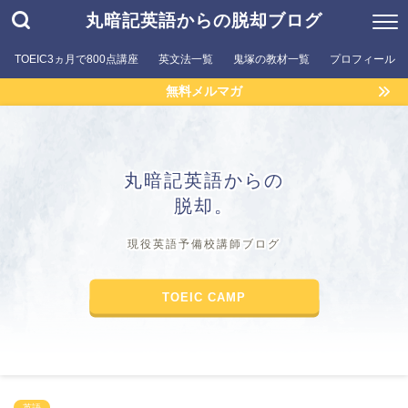
丸暗記英語からの脱却ブログ
TOEIC3ヵ月で800点講座
英文法一覧
鬼塚の教材一覧
プロフィール
無料メルマガ
丸暗記英語からの
脱却。
現役英語予備校講師ブログ
TOEIC CAMP
英語