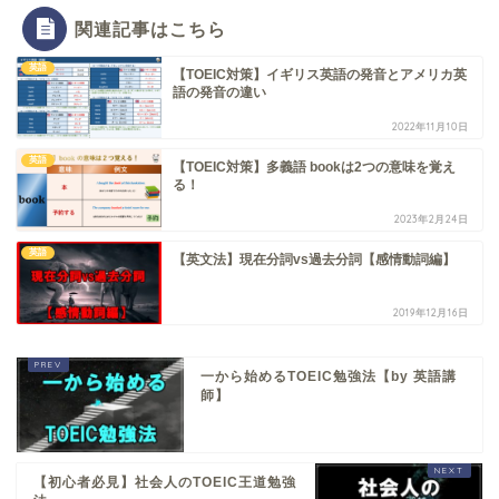
関連記事はこちら
英語
【TOEIC対策】イギリス英語の発音とアメリカ英
語の発音の違い
2022年11月10日
英語
【TOEIC対策】多義語 bookは2つの意味を覚え
る！
2023年2月24日
英語
【英文法】現在分詞vs過去分詞【感情動詞編】
2019年12月16日
一から始めるTOEIC勉強法【by 英語講
師】
【初心者必見】社会人のTOEIC王道勉強