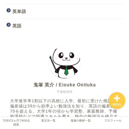
英単語
TOEIC3ヵ月で800点講座
英語
英文法一覧
鬼塚の教材一覧
プロフィール
鬼塚 英介 / Eisuke Onituka
予備校講師
大学進学率1割以下の高校に入学。最初に受けた模試の
MENU
偏差値は39から効率よい勉強法を知り、英語の偏差値は
70を超える。大学1年の頃から学習塾、家庭教師、予備
校講師などで指導スキルを磨き、独自の勉強法を確立す
TOEIC3ヵ月で800点
英文法一覧
鬼塚の教材一覧
プロフィール
る。「丸暗記英語からの脱却」をコンセプトに発信して
講座
います。