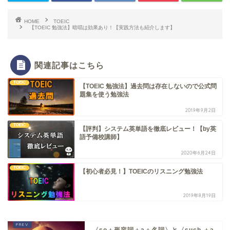
HOME
TOEIC
【TOEIC 勉強法】暗唱は効果あり！【実践方法も紹介します】
関連記事はこちら
TOEIC
【TOEIC 勉強法】過去問は存在しないので公式問
題集を使う勉強法
2019年9月2日
TOEIC
【評判】システム英単語を徹底レビュー！【by英
語予備校講師】
2020年6月24日
TOEIC
【初心者必見！】TOEICのリスニング勉強法
2019年8月19日
〈so＋形容詞＋a＋名詞〉と〈such ＋a