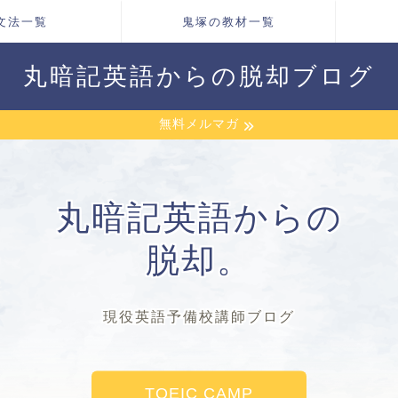
文法一覧
鬼塚の教材一覧
丸暗記英語からの脱却ブログ
無料メルマガ
丸暗記英語からの
脱却。
現役英語予備校講師ブログ
TOEIC CAMP