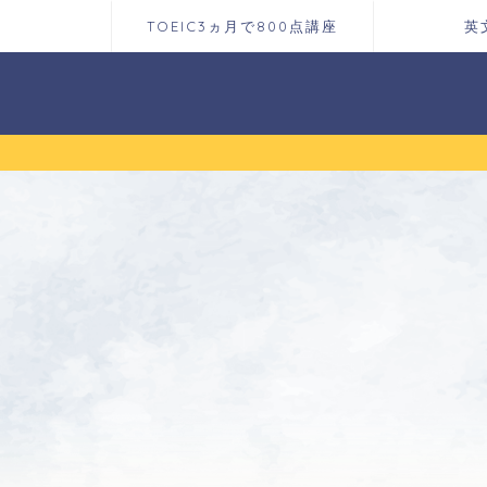
TOEIC3ヵ月で800点講座
英