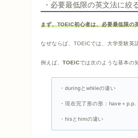
・必要最低限の英文法に絞
まず、TOEIC初心者は、必要最低限
なぜならば、TOEICでは、大学受験
例えば、
TOEIC
では次のような基本の
・duringとwhileの違い
・現在完了形の形：have＋p.p.
・hisとhimの違い