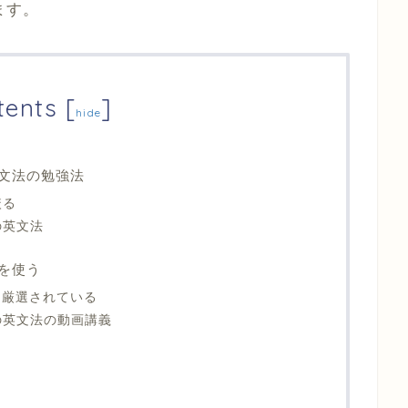
ます。
tents
[
]
hide
英文法の勉強法
絞る
の英文法
Cを使う
に厳選されている
の英文法の動画講義