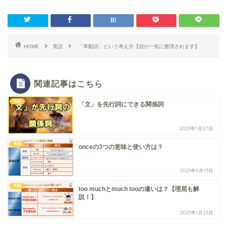
HOME
英語
「準動詞」という考え方【頭が一気に整理されます】
関連記事はこちら
英語
「文」を先行詞にできる関係詞
2020年1月27日
英語
onceの3つの意味と使い方は？
2023年9月13日
英語
too muchとmuch tooの違いは？【理屈も解
説！】
2023年1月23日