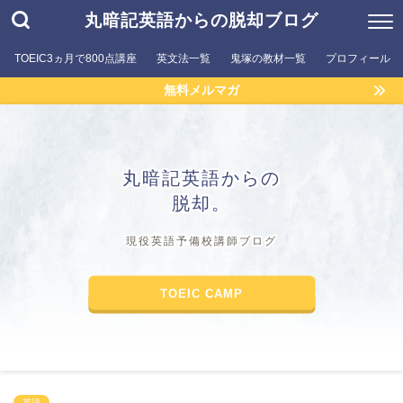
丸暗記英語からの脱却ブログ
TOEIC3ヵ月で800点講座
英文法一覧
鬼塚の教材一覧
プロフィール
無料メルマガ
丸暗記英語からの
脱却。
現役英語予備校講師ブログ
TOEIC CAMP
英語