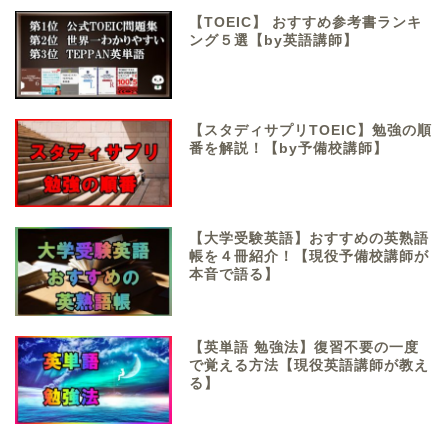
【TOEIC】 おすすめ参考書ランキ
ング５選【by英語講師】
【スタディサプリTOEIC】勉強の順
番を解説！【by予備校講師】
【大学受験英語】おすすめの英熟語
帳を４冊紹介！【現役予備校講師が
本音で語る】
【英単語 勉強法】復習不要の一度
で覚える方法【現役英語講師が教え
る】