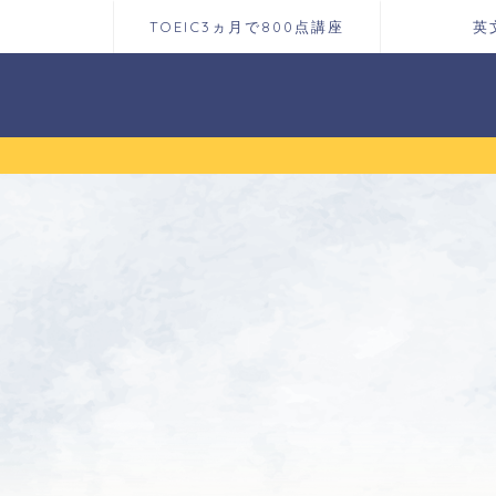
TOEIC3ヵ月で800点講座
英