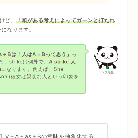
るけど、
「頭がある考えによってガーンと打たれ
ジになります。
as＋Bは「人はA＝Bって思う」
っ
strikeは例外で、
A strike 人
)
になります。例えば、She
パンダ先生
nd person.(彼女は親切な人という印象を
】V＋A＋as＋Bの意味を抽象化する