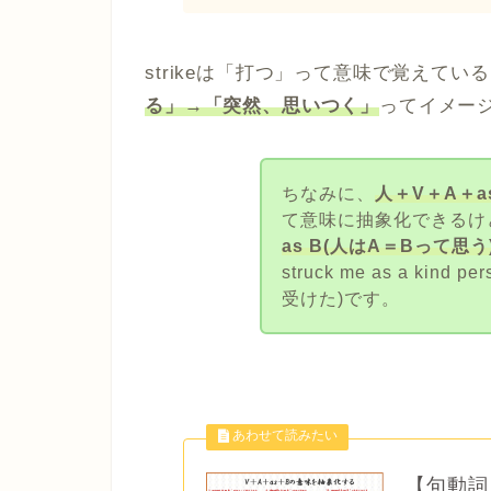
strikeは「打つ」って意味で覚えてい
る」→「突然、思いつく」
ってイメー
ちなみに、
人＋V＋A＋
て意味に抽象化できるけど、
as B(人はA＝Bって思う
struck me as a ki
受けた)です。
【句動詞