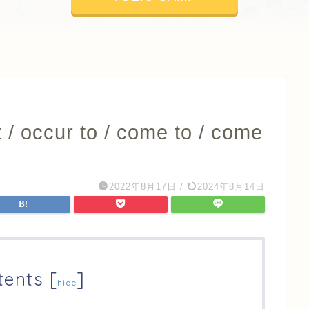
 occur to / come to / come
2022年8月17日
/
2024年8月14日
tents
[
]
hide