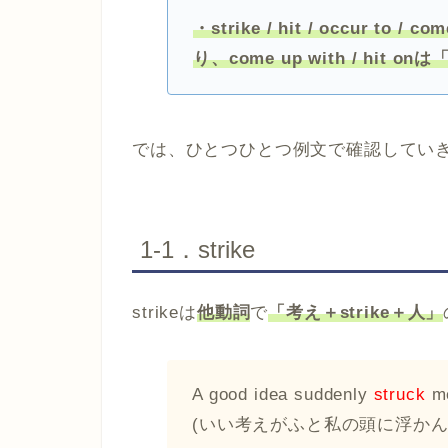
・strike / hit / occur 
り、come up with / hi
では、ひとつひとつ例文で確認してい
1-1．strike
strikeは
他動詞
で
「考え＋strike＋人」
A good idea suddenly
struck
m
(いい考えがふと私の頭に浮かん