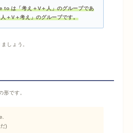
to / come to は「考え＋V＋人」のグループであ
t onは「人＋V＋考え」のグループです。
きましょう。
の形です。
e.
だ)