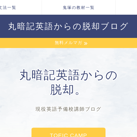
文法一覧
鬼塚の教材一覧
丸暗記英語からの脱却ブログ
無料メルマガ
丸暗記英語からの
脱却。
現役英語予備校講師ブログ
TOEIC CAMP