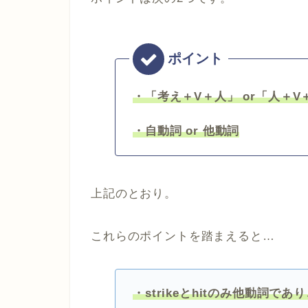
・「考え＋V＋人」 or「人＋V
・自動詞 or 他動詞
上記のとおり。
これらのポイントを踏まえると…
・strikeとhitのみ他動詞で