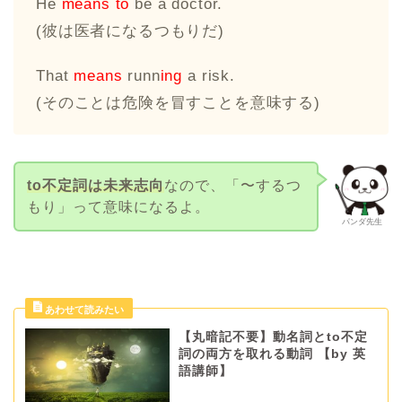
He
means to
be a doctor.
(彼は医者になるつもりだ)
That
means
runn
ing
a risk.
(そのことは危険を冒すことを意味する)
to不定詞は未来志向
なので、「〜するつ
もり」って意味になるよ。
パンダ先生
【丸暗記不要】動名詞とto不定
詞の両方を取れる動詞 【by 英
語講師】