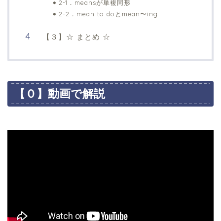
2-1．meansが単複同形
2-2．mean to doとmean〜ing
【３】☆ まとめ ☆
【０】動画で解説