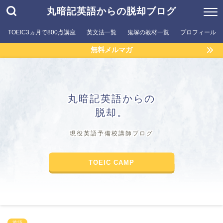
丸暗記英語からの脱却ブログ
TOEIC3ヵ月で800点講座
英文法一覧
鬼塚の教材一覧
プロフィール
無料メルマガ
丸暗記英語からの
脱却。
現役英語予備校講師ブログ
TOEIC CAMP
英語