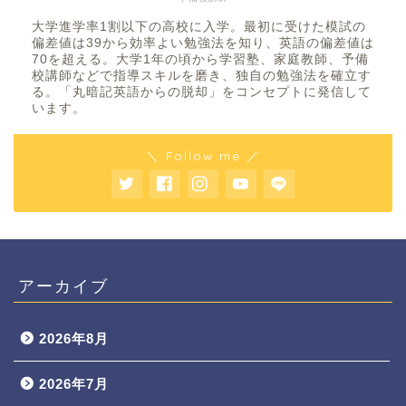
大学進学率1割以下の高校に入学。最初に受けた模試の
偏差値は39から効率よい勉強法を知り、英語の偏差値は
70を超える。大学1年の頃から学習塾、家庭教師、予備
校講師などで指導スキルを磨き、独自の勉強法を確立す
る。「丸暗記英語からの脱却」をコンセプトに発信して
います。
＼ Follow me ／
アーカイブ
2026年8月
2026年7月