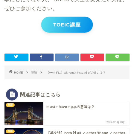
ぜひご参加ください。
TOEIC講座
HOME
英語
【〜せずに】withoutとinstead ofの違いは？
関連記事はこちら
英語
must＋have＋p.p.の意味は？
2019年1月20日
英語
【英文法】both 対 all ／ either 対 any ／ neither