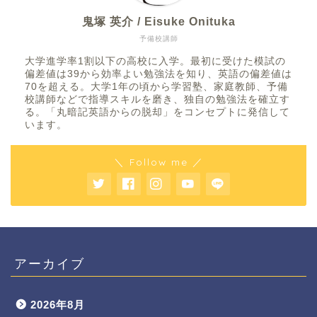
鬼塚 英介 / Eisuke Onituka
予備校講師
大学進学率1割以下の高校に入学。最初に受けた模試の
偏差値は39から効率よい勉強法を知り、英語の偏差値は
70を超える。大学1年の頃から学習塾、家庭教師、予備
校講師などで指導スキルを磨き、独自の勉強法を確立す
る。「丸暗記英語からの脱却」をコンセプトに発信して
います。
＼ Follow me ／
アーカイブ
2026年8月