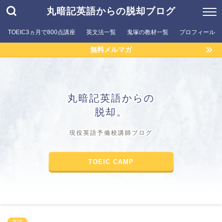
丸暗記英語からの脱却ブログ
TOEIC3ヵ月で800点講座
英文法一覧
鬼塚の教材一覧
プロフィール
無料メルマガ
丸暗記英語からの
脱却。
現役英語予備校講師ブログ
TOEIC CAMP
英語