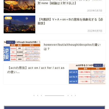
対 none【結論は２対３以上】
2020年3月3日
英語
【句動詞】V＋A＋on＋Bの意味を抽象化する【必
殺技】
2022年8月9日
however/but/although/despiteの違い
は？
【actの用法】act on / act for / act as
の使い...