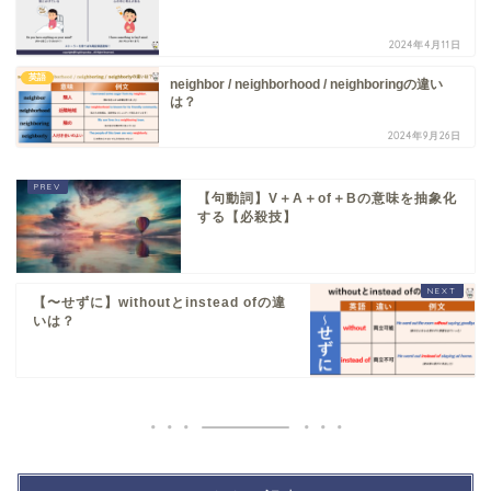
2024年4月11日
英語
neighbor / neighborhood / neighboringの違い
は？
2024年9月26日
【句動詞】V＋A＋of＋Bの意味を抽象化
する【必殺技】
【〜せずに】withoutとinstead ofの違
いは？