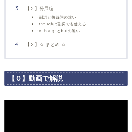
【２】発展編
・副詞と接続詞の違い
・thoughは副詞でも使える
・althoughとbutの違い
【３】☆ まとめ ☆
【０】動画で解説