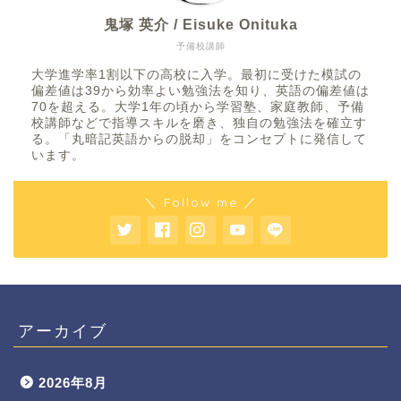
鬼塚 英介 / Eisuke Onituka
予備校講師
大学進学率1割以下の高校に入学。最初に受けた模試の
偏差値は39から効率よい勉強法を知り、英語の偏差値は
70を超える。大学1年の頃から学習塾、家庭教師、予備
校講師などで指導スキルを磨き、独自の勉強法を確立す
る。「丸暗記英語からの脱却」をコンセプトに発信して
います。
＼ Follow me ／
アーカイブ
2026年8月