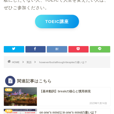
駄にしたくない人、TOEICで人生を変えたい人は、
ぜひご参加ください。
TOEIC講座
HOME
英語
however/but/although/despiteの違いは？
関連記事はこちら
英語
【基本動詞】breakの核心と慣用表現
2023年11月14日
英語
on one’s mindとin one’s mindの違いは？