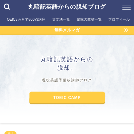
丸暗記英語からの脱却ブログ
TOEIC3ヵ月で800点講座
英文法一覧
鬼塚の教材一覧
プロフィール
無料メルマガ
丸暗記英語からの
脱却。
現役英語予備校講師ブログ
TOEIC CAMP
英語