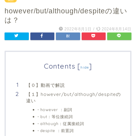
however/but/although/despiteの違い
は？
2022年8月1日
/
2024年8月14日
Contents
[
]
hide
【０】動画で解説
【１】however/but/although/despiteの
違い
・however ：副詞
・but：等位接続詞
・although：従属接続詞
・despite ：前置詞