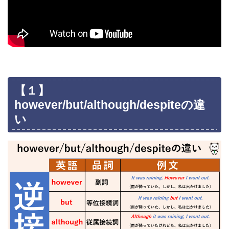
【１】
however/but/although/despiteの違
い