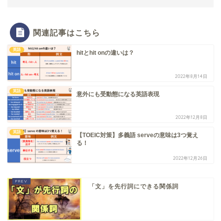
関連記事はこちら
英語
hitとhit onの違いは？
2022年8月14日
英語
意外にも受動態になる英語表現
2022年12月8日
英語
【TOEIC対策】多義語 serveの意味は3つ覚え
る！
2022年12月26日
「文」を先行詞にできる関係詞