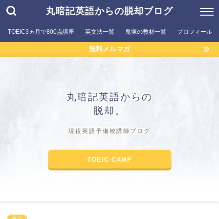
丸暗記英語からの脱却ブログ
TOEIC3ヵ月で800点講座
英文法一覧
鬼塚の教材一覧
プロフィール
無料メルマガ
丸暗記英語からの
脱却。
現役英語予備校講師ブログ
TOEIC CAMP
英語