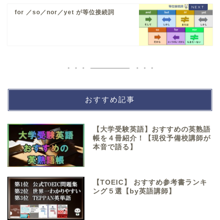
for ／so／nor／yet が等位接続詞
おすすめ記事
【大学受験英語】おすすめの英熟語
帳を４冊紹介！【現役予備校講師が
本音で語る】
【TOEIC】 おすすめ参考書ランキ
ング５選【by英語講師】