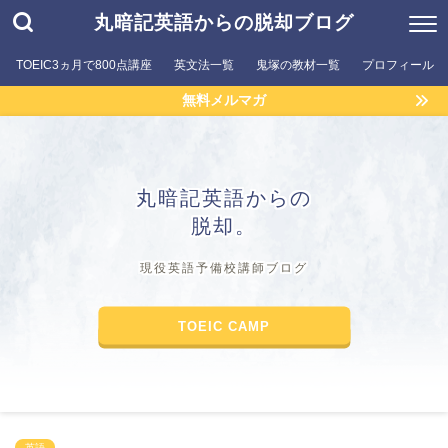
丸暗記英語からの脱却ブログ
TOEIC3ヵ月で800点講座
英文法一覧
鬼塚の教材一覧
プロフィール
無料メルマガ
丸暗記英語からの
脱却。
現役英語予備校講師ブログ
TOEIC CAMP
英語