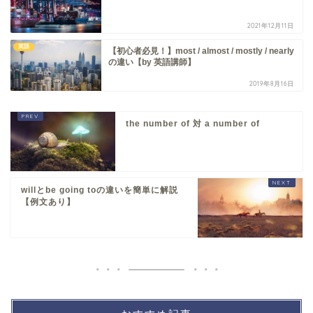
2021年12月11日
英語
【初心者必見！】most / almost / mostly / nearly
の違い【by 英語講師】
2019年8月16日
the number of 対 a number of
willとbe going toの違いを簡単に解説
【例文あり】