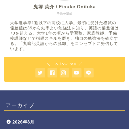
鬼塚 英介 / Eisuke Onituka
予備校講師
大学進学率1割以下の高校に入学。最初に受けた模試の
偏差値は39から効率よい勉強法を知り、英語の偏差値は
70を超える。大学1年の頃から学習塾、家庭教師、予備
校講師などで指導スキルを磨き、独自の勉強法を確立す
る。「丸暗記英語からの脱却」をコンセプトに発信して
います。
＼ Follow me ／
アーカイブ
2026年8月