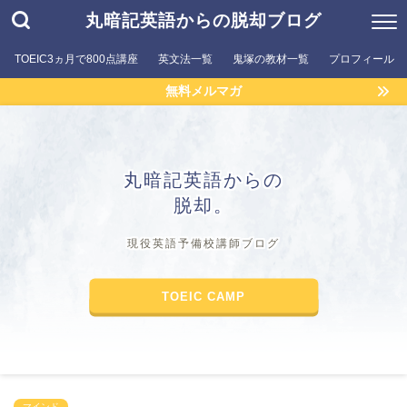
丸暗記英語からの脱却ブログ
TOEIC3ヵ月で800点講座
英文法一覧
鬼塚の教材一覧
プロフィール
無料メルマガ
丸暗記英語からの
脱却。
現役英語予備校講師ブログ
TOEIC CAMP
マインド