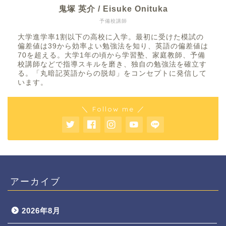
鬼塚 英介 / Eisuke Onituka
予備校講師
大学進学率1割以下の高校に入学。最初に受けた模試の
偏差値は39から効率よい勉強法を知り、英語の偏差値は
70を超える。大学1年の頃から学習塾、家庭教師、予備
校講師などで指導スキルを磨き、独自の勉強法を確立す
る。「丸暗記英語からの脱却」をコンセプトに発信して
います。
＼ Follow me ／
アーカイブ
2026年8月